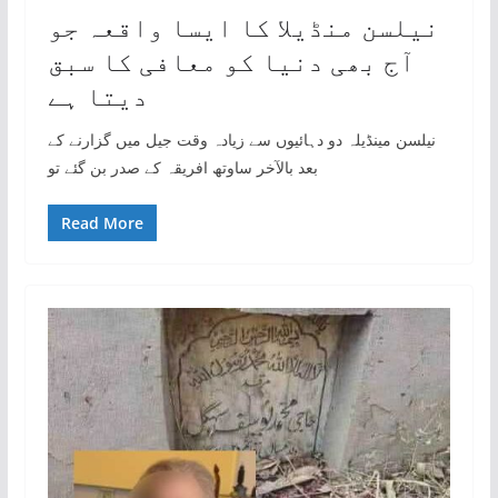
نیلسن منڈیلا کا ایسا واقعہ جو
آج بھی دنیا کو معافی کا سبق
دیتا ہے
نیلسن مینڈیلہ دو دہائیوں سے زیادہ وقت جیل میں گزارنے کے
بعد بالآخر ساوتھ افریقہ کے صدر بن گئے تو
Read More