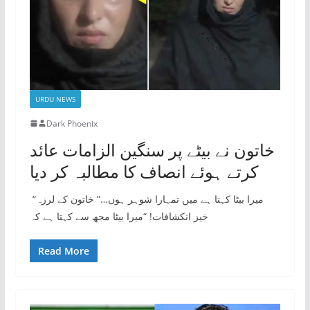
URDU NEWS
Dark Phoenix
خاتون نے بیٹے پر سنگین الزامات عائد
کرتے ہوئے انصاف کا مطالبہ کر دیا
“میرا بیٹا کہتا ہے میں تمہارا شوہر ہوں…” خاتون کے لرزہ
خیز انکشافات! “میرا بیٹا مجھ سے کہتا ہے کہ
Read More