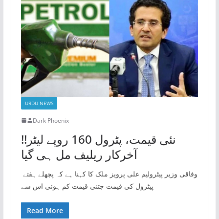
URDU NEWS
Dark Phoenix
نئی قیمت، پٹرول 160 روپے لیٹر!!
آخرکار ریلیف مل ہی گیا
وفاقی وزیر پیٹرولیم علی پرویز ملک کا کہنا ہے کہ پچھلے ہفتے
پیٹرول کی قیمت جتنی قیمت کم ہوئی اس سے
Read More