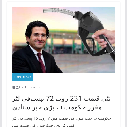
URDU NEWS
Dark Phoenix
نئی قیمت 231 روپے 72 پیسےفی لٹر
مقرر حکومت نے بڑی خبر سنادی
حکومت نے جیٹ فیول کی قیمت میں 7 روپے 15 پیسے فی لٹر
کمی کر دی۔جیٹ فیول کی قیمت میں