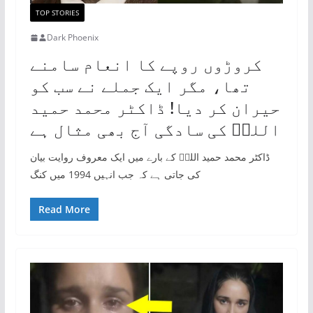
TOP STORIES
Dark Phoenix
کروڑوں روپے کا انعام سامنے
تھا، مگر ایک جملے نے سب کو
حیران کر دیا! ڈاکٹر محمد حمید
اللہؒ کی سادگی آج بھی مثال ہے
ڈاکٹر محمد حمید اللہؒ کے بارے میں ایک معروف روایت بیان
کی جاتی ہے کہ جب انہیں 1994 میں کنگ
Read More