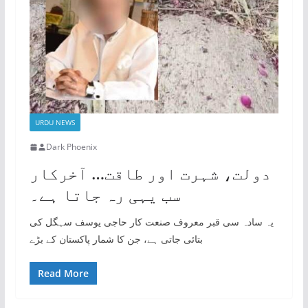
URDU NEWS
Dark Phoenix
دولت، شہرت اور طاقت… آخرکار
سب یہی رہ جاتا ہے۔
یہ سادہ سی قبر معروف صنعت کار حاجی یوسف سہگل کی
بتائی جاتی ہے، جن کا شمار پاکستان کے بڑے
Read More