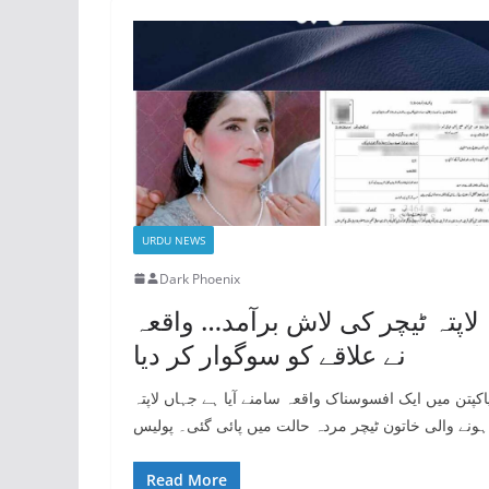
URDU NEWS
Dark Phoenix
لاپتہ ٹیچر کی لاش برآمد… واقعہ
نے علاقے کو سوگوار کر دیا
اکپتن میں ایک افسوسناک واقعہ سامنے آیا ہے جہاں لاپتہ
ہونے والی خاتون ٹیچر مردہ حالت میں پائی گئی۔ پولیس
Read More