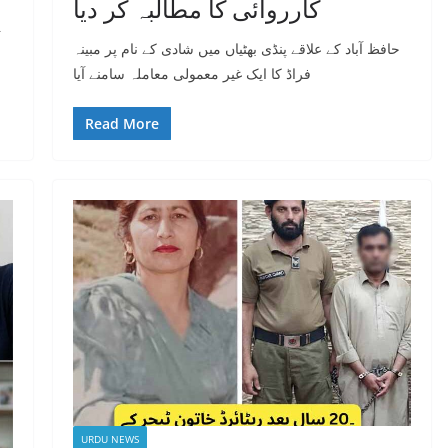
کارروائی کا مطالبہ کر دیا
پ
حافظ آباد کے علاقے پنڈی بھٹیاں میں شادی کے نام پر مبینہ
فراڈ کا ایک غیر معمولی معاملہ سامنے آیا
Read More
URDU NEWS