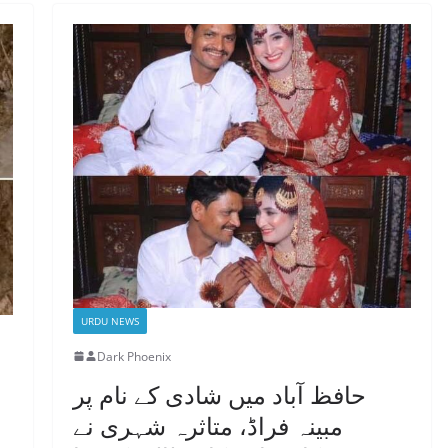
URDU NEWS
Dark Phoenix
حافظ آباد میں شادی کے نام پر
مبینہ فراڈ، متاثرہ شہری نے