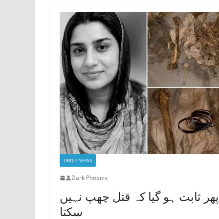
URDU NEWS
Dark Phoenix
پھر ثابت ہو گیا کہ قتل چھپ نہیں
سکتا