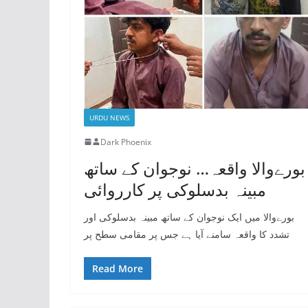
URDU NEWS
Dark Phoenix
بورےوالا واقعہ… نوجوان کے ساتھ
مبینہ بدسلوکی پر کارروائی
بورےوالا میں ایک نوجوان کے ساتھ مبینہ بدسلوکی اور
تشدد کا واقعہ سامنے آیا ہے جس پر مقامی سطح پر
Read More