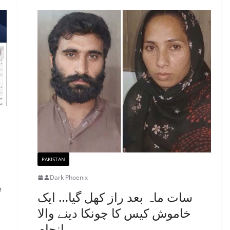
PAKISTAN
Dark Phoenix
پ
سات ماہ بعد راز کھل گیا… ایک
خاموش کیس کا چونکا دینے والا
انجام