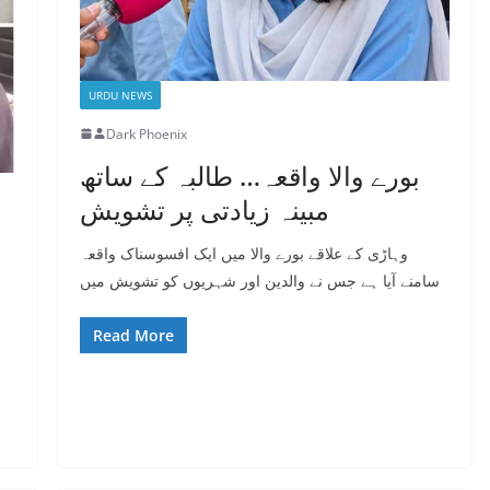
URDU NEWS
Dark Phoenix
بورے والا واقعہ… طالبہ کے ساتھ
مبینہ زیادتی پر تشویش
وہاڑی کے علاقے بورے والا میں ایک افسوسناک واقعہ
سامنے آیا ہے جس نے والدین اور شہریوں کو تشویش میں
Read More