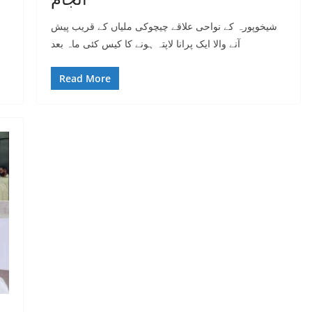
شیخوپورہ کے نواحی علاقے چیچوکی ملیاں کے قریب پیش
آنے والا ایک پرانا لاپتہ ہونے کا کیس کئی ماہ بعد
Read More