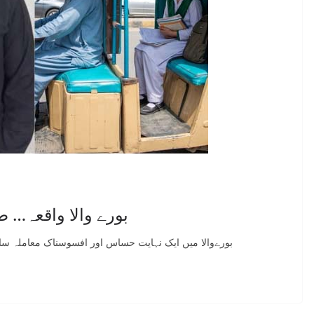
بورے والا واقعہ… ط
بورےوالا میں ایک نہایت حساس اور افسوسناک معاملہ سا