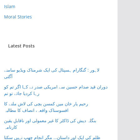
Islam
Moral Stories
Latest Posts
لاہور : گنگارام ہسپتال کی ایک شرمناک ویڈیو سامنے
آگئی
دوران قید صدام حسین سے امریکی صدر نے کہا اگر تم کو
رہا کردیا جائے تو تم
رحیم یار خان میں کمسن بچی کی لاش ملنے کا
افسوسناک واقعہ، انصاف کا مطالبہ
بنگلہ دیش کی ڈاکٹر کا غیر معمولی اور ناقابلِ یقین
کارنامہ
ظلم کی ایک اور داستان… مگر انجام چھپ نہیں سکتا