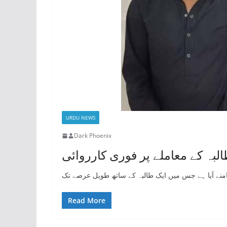
URDU NEWS
Dark Phoenix
البہ کے معاملے پر فوری کارروائی
منے آیا ہے جس میں ایک طالبہ کے ساتھ طویل عرصے تک
Read More