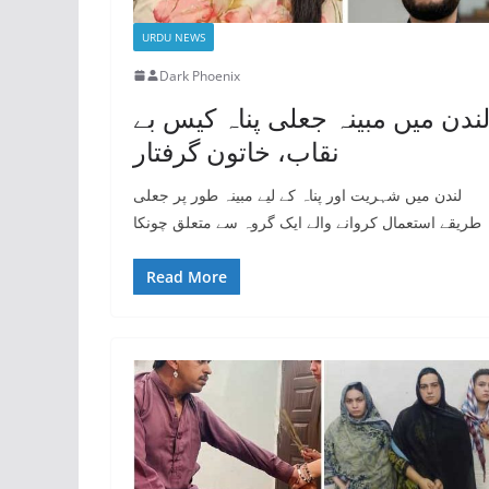
URDU NEWS
Dark Phoenix
ندن میں مبینہ جعلی پناہ کیس بے
نقاب، خاتون گرفتار
لندن میں شہریت اور پناہ کے لیے مبینہ طور پر جعلی
طریقے استعمال کروانے والے ایک گروہ سے متعلق چونکا
Read More