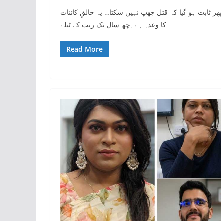
ھر ثابت ہو گیا کہ قتل چھپ نہیں سکتا… یہ خالقِ کائنات
کا وعدہ ہے۔چھ سال تک ریت کے ٹیلے
Read More