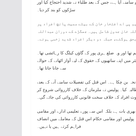
 سامنے آیا ہے، جس کے بعد طلباء نے شدید احتجاج کیا اور
سڑکوں کو بند کر دیا۔
م پی اے افتخار خان کے بیٹے سمیت پانچ افراد پر
للہ خان جدون شامل ہیں۔ جھگڑے کے دوران عبداللہ
حق ہوگئے، جبکہ دو دیگر افراد شدید زخمی ہوئے۔
 تھا اور وہ ضلع ہری پور کے گاؤں کیلگ کا رہائشی تھا۔
 میں اپنے ساتھیوں کے حقوق کے لیے آواز اٹھانے کے حوالے
سے جانا جاتا تھا۔
انحہ بن چکا ہے۔ اس قتل کی تفصیلات سامنے آنے کے بعد،
طالبہ کیا۔ پولیس نے ملزمان کے خلاف کارروائی شروع کر
وث افراد کے خلاف سخت قانونی کارروائی کی جائے گی۔
بھری بات ہے بلکہ اس سے پورے تعلیمی ادارے اور مقامی
ہ پولیس اور مقامی حکام اس قتل کے معاملے میں انصاف
فراہم کرتے ہیں یا نہیں۔