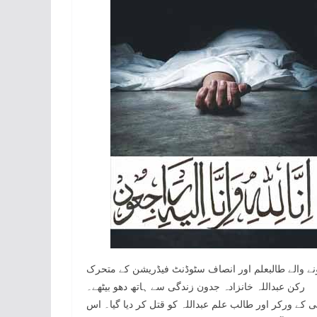
 ہونے والے طالبعلم اور انصاف سٹوڈنٹ فیڈریشن کے متحرک
رکن عبداللہ خانزادہ جدون زندگی سے ہاتھ دھو بیٹھے۔
 کے ورکر اور طالب علم عبداللہ کو قتل کر دیا گیا۔ اس