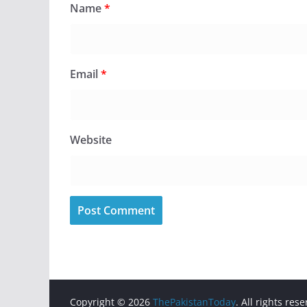
Name
*
Email
*
Website
Copyright © 2026
ThePakistanToday
. All rights res