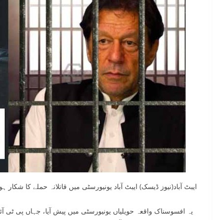
ایبٹ آباد(نیوز ڈیسک) ایبٹ آباد یونیورسٹی میں قاتلانہ حملے کا شکار
یہ افسوسناک واقعہ حویلیاں یونیورسٹی میں پیش آیا، جہاں پی ٹی آئی