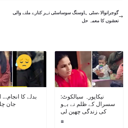
گوجرانوالا ،سٹی ہاوسنگ سوساسٹی نہر کنارے ملنے والی
نعشوں کا معمہ حل
نیکاپورہ سیالکوٹ:
بدلے کا انجام… ا
سسرال کے ظلم نے بہو
جان چل
کی زندگی چھین لی