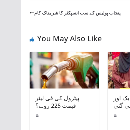
پنجاب پولیس کے سب انسپکٹر کا شرمناک کام
You May Also Like
یک اور
پیٹرول کی فی لیٹر
ی گئی
قیمت 225 روپے؟