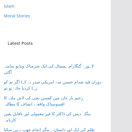
Islam
Moral Stories
Latest Posts
لاہور : گنگارام ہسپتال کی ایک شرمناک ویڈیو سامنے
آگئی
دوران قید صدام حسین سے امریکی صدر نے کہا اگر تم کو
رہا کردیا جائے تو تم
رحیم یار خان میں کمسن بچی کی لاش ملنے کا
افسوسناک واقعہ، انصاف کا مطالبہ
بنگلہ دیش کی ڈاکٹر کا غیر معمولی اور ناقابلِ یقین
کارنامہ
ظلم کی ایک اور داستان… مگر انجام چھپ نہیں سکتا