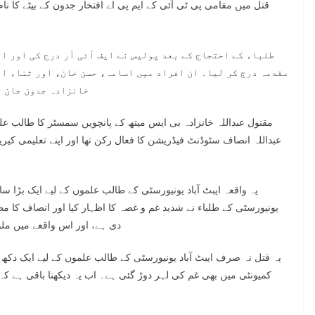
قتل میں مقامی پی ٹی آئی کے ایم پی اے افتخار جدون کے بیٹے کا نام
طلباء کے احتجاج کے بعد پولیس نے ایف آئی آر درج کی اور ای
مقدمہ درج کر لیا۔ ان افراد میں اسامہ، حسن خان، اور ثناء ا
خانزادہ جدون جان ب
مقتول عبداللہ خانزادہ بی ایس میتھ کے پانچویں سمسٹر کا طالب علم
عبداللہ انصاف سٹوڈنٹ فیڈریشن کا فعال رکن تھا اور اپنے تعلیمی کیریئر
یہ واقعہ ایبٹ آباد یونیورسٹی کے طالب علموں کے لیے ایک بڑا س
یونیورسٹی کے طلباء نے شدید غم و غصہ کا اظہار کیا اور انصاف کا م
دی ہے، اور اس واقعے میں مل
یہ قتل نہ صرف ایبٹ آباد یونیورسٹی کے طالب علموں کے لیے ایک دکھ 
کمیونٹی میں بھی غم کی لہر دوڑ گئی ہے۔ اب یہ دیکھنا باقی ہے ک