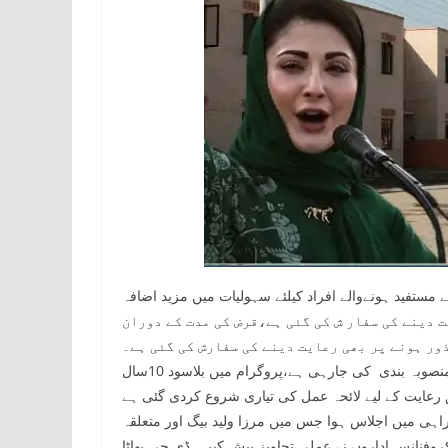
 مستفید ہونےوالے افراد کیلئے سہولیات میں مزید اضافہ
 قرض جلد واپس کرنے پر 20 فیصد تک رعایت دینے کی سفار ش کی گئی ہے،قرض کی مدت کے دوران
ور ہونے پر بھی رعایت دینے کی سفارش کی گئی ہے۔
وزیر اعلی ٰپنجاب کی ہدایت پر قرض واپسی میں آسانی پیدا کرنے کی منصوبہ بندی کی جارہی ہے،پروگرام میں بلاسود 10سال
مطابق رعایت کے لیے لائحہ عمل کی تیاری شروع کردی گئی ہے
ہی میں اجلاس ہوا جس میں مرزا ولید بیگ اور متعلقہ
وفنانس اداروں نے عملی تجاویز پیش کیں۔ ڈی جی پھاٹا