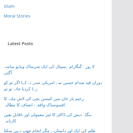
Islam
Moral Stories
Latest Posts
لاہور : گنگارام ہسپتال کی ایک شرمناک ویڈیو سامنے
آگئی
دوران قید صدام حسین سے امریکی صدر نے کہا اگر تم کو
رہا کردیا جائے تو تم
رحیم یار خان میں کمسن بچی کی لاش ملنے کا
افسوسناک واقعہ، انصاف کا مطالبہ
بنگلہ دیش کی ڈاکٹر کا غیر معمولی اور ناقابلِ یقین
کارنامہ
ظلم کی ایک اور داستان… مگر انجام چھپ نہیں سکتا