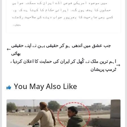
میں موجود امریکی فوجی اڈے ایران کے ممکنہ جوابی
حملوں کا ہدف ہوں گے۔ ایرانی حکام کا کہنا ہے کہ وہ
کسی بھی جارحیت کا بھرپور جواب دینے کی صلاحیت رکھتے
ہیں۔
جب عشق میں اندھی ہو کر حقیقی بہن نے اپنے حقیقی
بھائی
اہم ترین ملک نے کُھل کر ایران کی حمایت کا اعلان کردیا ،
ٹرمپ پریشان
You May Also Like