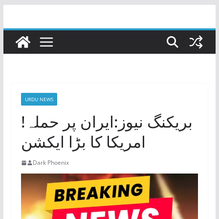
Skip
to
content
URDU NEWS
بریکنگ نیوز:ایران پر حملہ!
امریکا کا بڑا ایکشن
Dark Phoenix