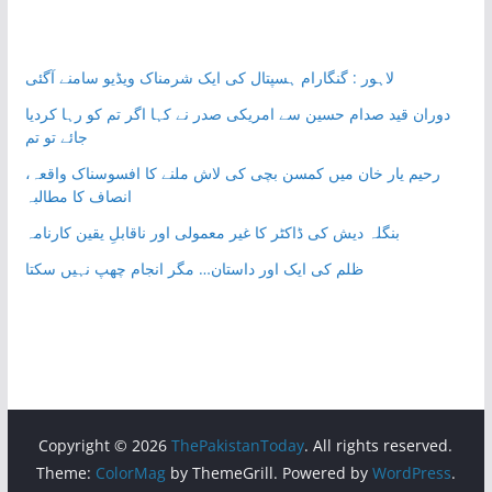
لاہور : گنگارام ہسپتال کی ایک شرمناک ویڈیو سامنے آگئی
دوران قید صدام حسین سے امریکی صدر نے کہا اگر تم کو رہا کردیا
جائے تو تم
رحیم یار خان میں کمسن بچی کی لاش ملنے کا افسوسناک واقعہ،
انصاف کا مطالبہ
بنگلہ دیش کی ڈاکٹر کا غیر معمولی اور ناقابلِ یقین کارنامہ
ظلم کی ایک اور داستان… مگر انجام چھپ نہیں سکتا
Copyright © 2026
ThePakistanToday
. All rights reserved.
Theme:
ColorMag
by ThemeGrill. Powered by
WordPress
.