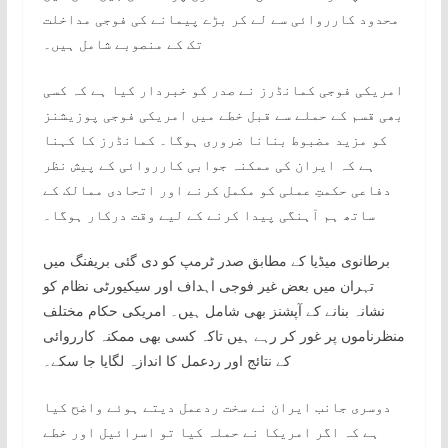
محدود کارروائی سے لے کر بڑے پیمانے کی فوجی مداخلت
تک کے منصوبے شامل ہیں۔
امریکی فوجی کمانڈرز نے صدر کو خبردار کیا ہے کہ کسی
بھی قسم کے حملے سے قبل خطے میں امریکی فوجی پوزیشنز
کو مزید مضبوط بنانا ضروری ہوگا۔ کمانڈرز کا کہنا
ہے کہ ایران کی ممکنہ جوابی کارروائی کے پیش نظر
دفاعی حکمتِ عملی کو مکمل کرنے اور اتحادی ممالک کے
ساتھ ہم آہنگی پیدا کرنے کے لیے وقت درکار ہوگا۔
برطانوی میڈیا کے مطابق صدر ٹرمپ کو دی گئی بریفنگ میں
تہران میں بعض غیر فوجی اہداف اور سیکیورٹی نظام کو
نشانہ بنانے کے آپشنز بھی شامل ہیں۔ امریکی حکام مختلف
منظرناموں پر غور کر رہے ہیں تاکہ کسی بھی ممکنہ کارروائی
کے نتائج اور ردعمل کا اندازہ لگایا جا سکے۔
دوسری جانب ایران نے سخت ردعمل دیتے ہوئے واضح کیا
ہے کہ اگر امریکا نے حملہ کیا تو اسرائیل اور خطے