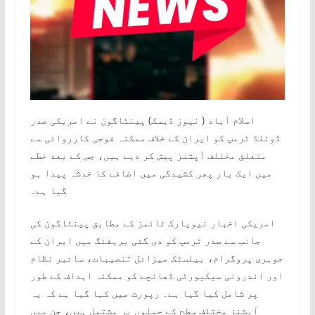
اسلام آباد ( نیوز ڈیسک) پینٹاگون نے امریکی صدر
ڈونلڈ ٹرمپ کو ایران کے خلاف ممکنہ فوجی کارروائی سے
متعلق مختلف آپشنز پیش کر دیے ہیں، جس کے بعد خطے
میں ایک بار پھر کشیدگی میں اضافے کا خدشہ پیدا ہو
گیا ہے۔
امریکی اخبار نیویارک ٹائمز کے مطابق پینٹاگون کی
جانب سے صدر ٹرمپ کو دی گئی بریفنگ میں ایران کے
جوہری پروگرام، بیلسٹک میزائل تنصیبات، سائبر نظام
اور اندرونی سیکیورٹی ڈھانچے کو ممکنہ اہداف کے طور
پر شامل کیا گیا ہے۔ رپورٹ میں کہا گیا ہے کہ یہ
آپشنز مختلف سطح کے حملوں پر مشتمل ہیں، جن میں