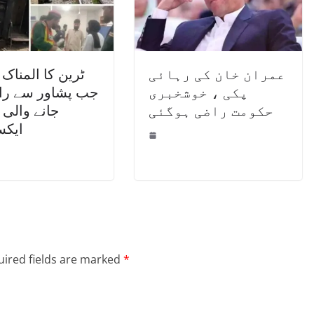
عمران خان کی رہائی
ٹرین کا المناک 
پکی ، خوشخبری
جب پشاور سے راو
حکومت راضی ہوگئی
جانے والی
ایک
ired fields are marked
*