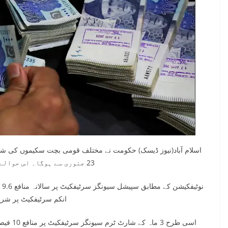
اسلام آباد(نیوز ڈیسک) حکومت نے مختلف قومی بچت سکیموں کی شرح م
23 جنوری سے ہوگا۔ اس حوالے سے باقاعدہ نوٹیفکیشن بھی جاری کر دیا گیا ہے۔
انکم سرٹیفکیٹ پر شرح منافع 10.2 فیصد سے گھٹ کر .96