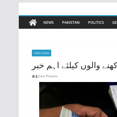
Skip
to
content
NEWS
PAKISTAN
POLITICS
GE
URDU NEWS
ھنے والوں کیلئے اہم خبر
Dark Phoenix