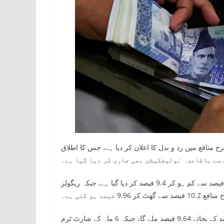
نافع میں رد و بدل کا اعلان کر دیا ہے، جس کا اطلاق
نوٹیفکیشن کے مطابق سپیشل سیونگز سرٹیفکیٹ پر سالانہ منافع 9.6 فیصد سے کم ہو کر 9.4 فیصد کر دیا گیا ہے، جبکہ ریگولر
9 فیصد ہو گئی ہے۔
اسی طرح 3 ماہ کے شارٹ ٹرم سیونگز سرٹیفکیٹ پر منافع 10 فیصد کے بجائے 9.64 فیصد ملے گا، جبکہ 6 ماہ کے شارٹ ٹرم