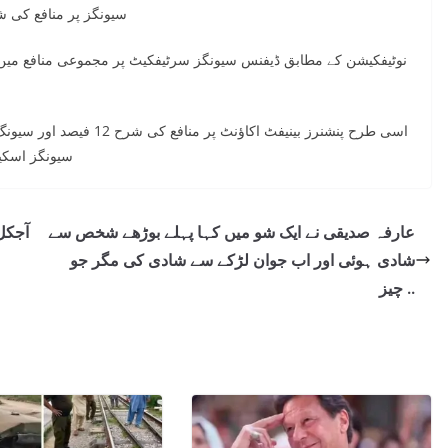
سیونگز پر منافع کی شرح 9.9 فیصد سے کم ہو کر 9.58 فیصد کر
نوٹیفکیشن کے مطابق ڈیفنس سیونگز سرٹیفکیٹ پر مجموعی منافع میں 
سیونگز اسکی
عارفہ صدیقی نے ایک شو میں کہا پہلے بوڑھے شخص سے
آجکل 
شادی ہوئی اور اب جوان لڑکے سے شادی کی مگر جو
چیز ..