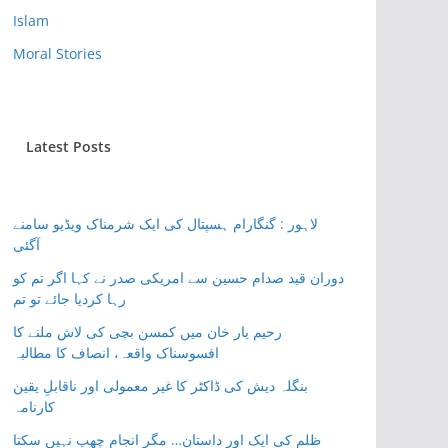
Islam
Moral Stories
Latest Posts
لاہور : گنگارام ہسپتال کی ایک شرمناک ویڈیو سامنے
آگئی
دوران قید صدام حسین سے امریکی صدر نے کہا اگر تم کو
رہا کردیا جائے تو تم
رحیم یار خان میں کمسن بچی کی لاش ملنے کا
افسوسناک واقعہ، انصاف کا مطالبہ
بنگلہ دیش کی ڈاکٹر کا غیر معمولی اور ناقابلِ یقین
کارنامہ
ظلم کی ایک اور داستان… مگر انجام چھپ نہیں سکتا