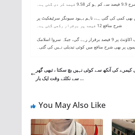
 دی گئی ہے۔
بھی کمی کی گئی ہے، تاہم بہبود سیونگز سرٹیفکیٹ پر
شرح منافع 12 فیصد پر برقرار رکھی گئی ہے۔
اسی طرح پنشنرز بینیفٹ اکاؤنٹ پر منافع کی شرح 12 فیصد اور سیونگ اکاؤنٹ پر 9 فیصد برقرار رہے گی، جبکہ سروا اسلامک
موں پر بھی شرح منافع میں کوئی تبدیلی نہیں کی گئی۔
کیمرے کی آنکھ سے کوئی نہیں بچ سکتا ، تبھی گھر
سے نکلتے وقت ایک بار …
You May Also Like