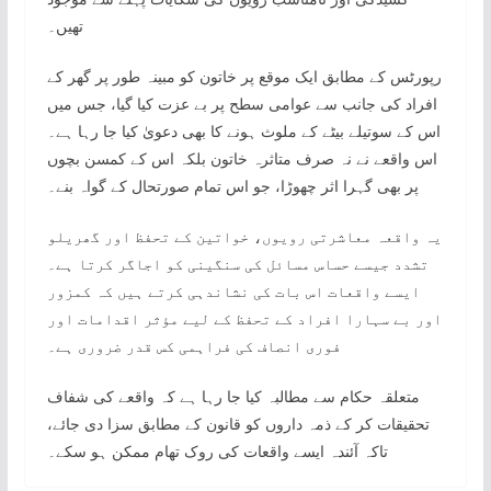
تھیں۔
رپورٹس کے مطابق ایک موقع پر خاتون کو مبینہ طور پر گھر کے
افراد کی جانب سے عوامی سطح پر بے عزت کیا گیا، جس میں
اس کے سوتیلے بیٹے کے ملوث ہونے کا بھی دعویٰ کیا جا رہا ہے۔
اس واقعے نے نہ صرف متاثرہ خاتون بلکہ اس کے کمسن بچوں
پر بھی گہرا اثر چھوڑا، جو اس تمام صورتحال کے گواہ بنے۔
یہ واقعہ معاشرتی رویوں، خواتین کے تحفظ اور گھریلو
تشدد جیسے حساس مسائل کی سنگینی کو اجاگر کرتا ہے۔
ایسے واقعات اس بات کی نشاندہی کرتے ہیں کہ کمزور
اور بے سہارا افراد کے تحفظ کے لیے مؤثر اقدامات اور
فوری انصاف کی فراہمی کس قدر ضروری ہے۔
متعلقہ حکام سے مطالبہ کیا جا رہا ہے کہ واقعے کی شفاف
تحقیقات کر کے ذمہ داروں کو قانون کے مطابق سزا دی جائے،
تاکہ آئندہ ایسے واقعات کی روک تھام ممکن ہو سکے۔