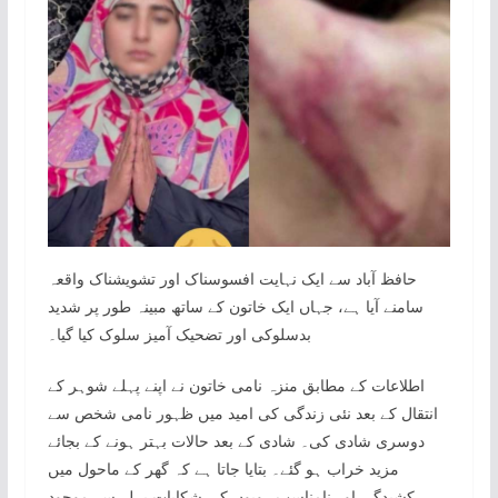
حافظ آباد سے ایک نہایت افسوسناک اور تشویشناک واقعہ
سامنے آیا ہے، جہاں ایک خاتون کے ساتھ مبینہ طور پر شدید
بدسلوکی اور تضحیک آمیز سلوک کیا گیا۔
اطلاعات کے مطابق منزہ نامی خاتون نے اپنے پہلے شوہر کے
انتقال کے بعد نئی زندگی کی امید میں ظہور نامی شخص سے
دوسری شادی کی۔ شادی کے بعد حالات بہتر ہونے کے بجائے
مزید خراب ہو گئے۔ بتایا جاتا ہے کہ گھر کے ماحول میں
کشیدگی اور نامناسب رویوں کی شکایات پہلے سے موجود