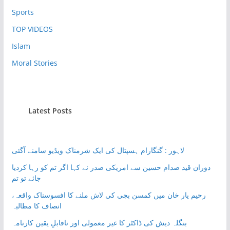
Sports
TOP VIDEOS
Islam
Moral Stories
Latest Posts
لاہور : گنگارام ہسپتال کی ایک شرمناک ویڈیو سامنے آگئی
دوران قید صدام حسین سے امریکی صدر نے کہا اگر تم کو رہا کردیا
جائے تو تم
رحیم یار خان میں کمسن بچی کی لاش ملنے کا افسوسناک واقعہ،
انصاف کا مطالبہ
بنگلہ دیش کی ڈاکٹر کا غیر معمولی اور ناقابلِ یقین کارنامہ