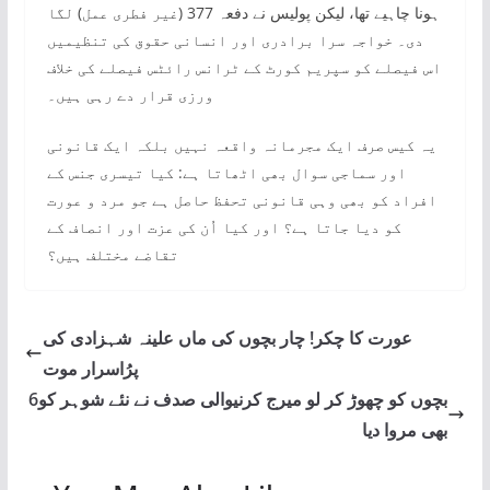
ہونا چاہیے تھا، لیکن پولیس نے دفعہ 377 (غیر فطری عمل) لگا
دی۔ خواجہ سرا برادری اور انسانی حقوق کی تنظیمیں
اس فیصلے کو سپریم کورٹ کے ٹرانس رائٹس فیصلے کی خلاف
ورزی قرار دے رہی ہیں۔
یہ کیس صرف ایک مجرمانہ واقعہ نہیں بلکہ ایک قانونی
اور سماجی سوال بھی اٹھاتا ہے: کیا تیسری جنس کے
افراد کو بھی وہی قانونی تحفظ حاصل ہے جو مرد و عورت
کو دیا جاتا ہے؟ اور کیا اُن کی عزت اور انصاف کے
تقاضے مختلف ہیں؟
عورت کا چکر! چار بچوں کی ماں علینہ شہزادی کی
پرُاسرار موت
6بچوں کو چھوڑ کر لو میرج کرنیوالی صدف نے نئے شوہر کو
بھی مروا دیا