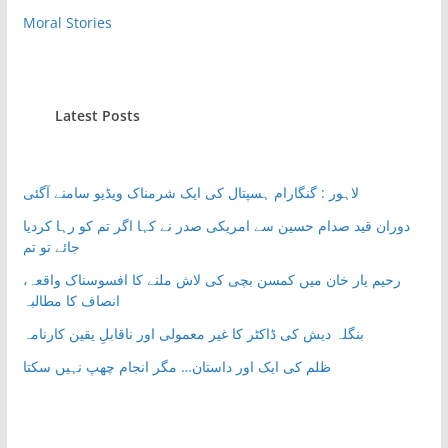
Moral Stories
Latest Posts
لاہور : گنگارام ہسپتال کی ایک شرمناک ویڈیو سامنے آگئی
دوران قید صدام حسین سے امریکی صدر نے کہا اگر تم کو رہا کردیا
جائے تو تم
رحیم یار خان میں کمسن بچی کی لاش ملنے کا افسوسناک واقعہ،
انصاف کا مطالبہ
بنگلہ دیش کی ڈاکٹر کا غیر معمولی اور ناقابلِ یقین کارنامہ
ظلم کی ایک اور داستان… مگر انجام چھپ نہیں سکتا