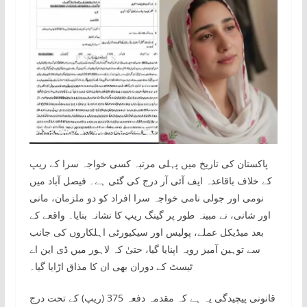
پاکستان کی تاریخ میں پہلی مرتبہ کسی خواجہ سرا کے ریپ
کے خلاف باقاعدہ ایف آئی آر درج کی گئی ہے۔ فیصل آباد میں
نومی اور جولی نامی خواجہ سرا افراد کو دو ملزمان، مانی
اور شانی، نے مبینہ طور پر گینگ ریپ کا نشانہ بنایا۔ واقعے کے
بعد میڈیکل عملے، پولیس اور سیکیورٹی اہلکاروں کی جانب
سے توہین آمیز رویہ اپنایا گیا، حتیٰ کہ لاہور میں ڈی این اے
ٹیسٹ کے دوران بھی ان کا مذاق اڑایا گیا۔
قانونی پیچیدگی یہ ہے کہ مقدمہ دفعہ 375 (ریپ) کے تحت درج