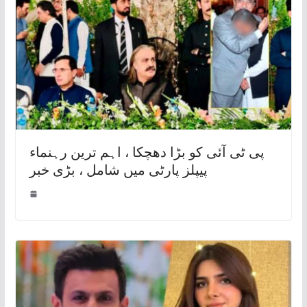
پی ٹی آئی کو بڑا دھچکا ، اہم ترین رہنماء
پیپلز پارٹی میں شامل ، بڑی خبر