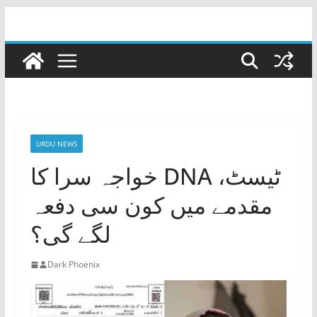
Skip
to
content
URDU NEWS
خواجہ سرا کا DNA ٹیسٹ،
مقدمے میں کون سی دفعہ
لگے گی؟
Dark Phoenix