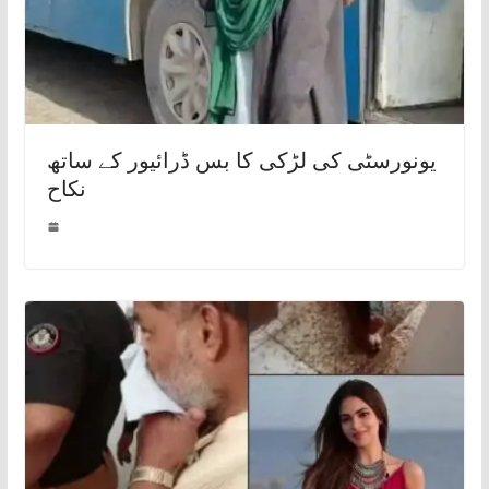
یونورسٹی کی لڑکی کا بس ڈرائیور کے ساتھ
نکاح