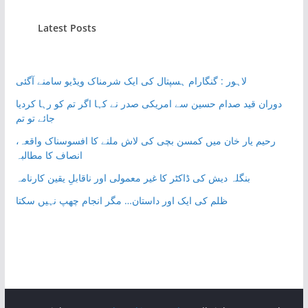
Latest Posts
لاہور : گنگارام ہسپتال کی ایک شرمناک ویڈیو سامنے آگئی
دوران قید صدام حسین سے امریکی صدر نے کہا اگر تم کو رہا کردیا
جائے تو تم
رحیم یار خان میں کمسن بچی کی لاش ملنے کا افسوسناک واقعہ،
انصاف کا مطالبہ
بنگلہ دیش کی ڈاکٹر کا غیر معمولی اور ناقابلِ یقین کارنامہ
ظلم کی ایک اور داستان… مگر انجام چھپ نہیں سکتا