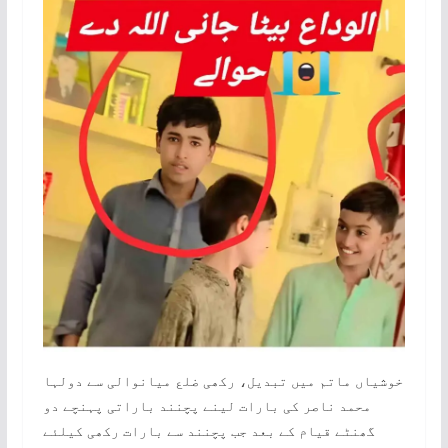
محمد ناصر کی بارات لینے پچنند باراتی پہنچے دو
گھنٹے قیام کے بعد جب پچنند سے بارات رکھی کیلئے