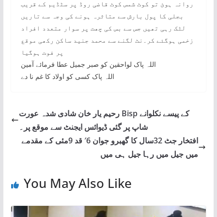
روانہ ہوئ تو کوٹ شمس کوٹ قاضی روڈ پر سٹڈیم کے قریب
بجلی کا پول بارش سے متاثرہ ہونے کی وجہ سے تاریں
لٹک رہی تھیں جس سے بس کی چھت پر سوار متعدد افراد
زخمی ہوگئے کر۔نٹ لگنے سے محمد جنید ساکن رکھی موقع
پر فوت ہوگیا
‎اللہ پاک لواحقین کو صبر جمیل عطا فرمائے آمین
‎اللہ پاک کسی کو اولاد کا غم نا دے
رحیم یار خان شادی شدہ عورت Bisp کے پیسے نکلوانے
شاپ پر گئی ڈیوائس ایجنٹ سے موقع پر۔
افتخار جٹ 32سال کا گھبرو جوان 6′ قد 9مئی کے مقدمے
میں جیل میں رہا جیل ہی میں
You May Also Like