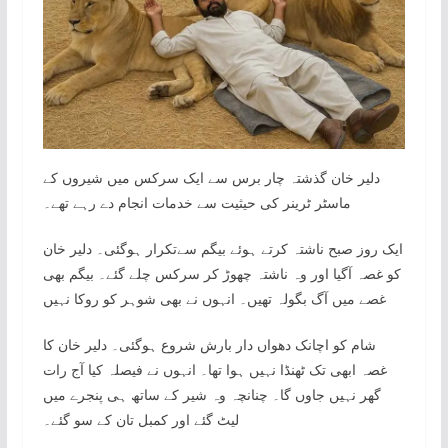
‏دلیر خان گذشتہ چار برس سے ایک سرکس میں شیروں کے
ماسٹر ٹرینر کی حیثیت سے خدمات انجام دے رہے تھے۔
ایک روز صبح ناشتہ کرتے ہوئے بیگم سےتکرار ہوگئی۔ دلیر خان
کو غصہ آگیا اور وہ ناشتہ چھوڑ کر سرکس چلے گئے۔ بیگم بھی
غصے میں آگ بگولہ تھیں۔ انہوں نے بھی شوہر کو روکا نہیں
‏شام کو اچانک دھواں دار بارش شروع ہوگئی۔ دلیر خان کا
غصہ ابھی تک ٹھنڈا نہیں ہوا تھا۔ انہوں نے فیصلہ کیا آج رات
گھر نہیں جاوں گا۔ چنانچہ وہ شیر کے ساتھ ہی پنجرے میں
لیٹ گئے اور کمبل تان کے سو گئے۔