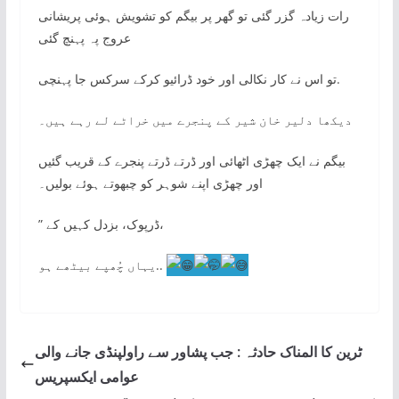
رات زیادہ گزر گئی تو گھر پر بیگم کو تشویش ہوئی پریشانی
عروج پہ پہنچ گئی
‏تو اس نے کار نکالی اور خود ڈرائیو کرکے سرکس جا پہنچی.
دیکھا دلیر خان شیر کے پنجرے میں خراٹے لے رہے ہیں۔
بیگم نے ایک چھڑی اٹھائی اور ڈرتے ڈرتے پنجرے کے قریب گئیں
اور چھڑی اپنے شوہر کو چبھوتے ہوئے بولیں۔
” ڈرپوک، بزدل کہیں کے،
یہاں چُھپے بیٹھے ہو..
ٹرین کا المناک حادثہ : جب پشاور سے راولپنڈی جانے والی
عوامی ایکسپریس