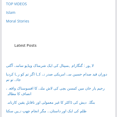
TOP VIDEOS
Islam
Moral Stories
Latest Posts
لاہور : گنگارام ہسپتال کی ایک شرمناک ویڈیو سامنے آگئی
دوران قید صدام حسین سے امریکی صدر نے کہا اگر تم کو رہا کردیا
جائے تو تم
رحیم یار خان میں کمسن بچی کی لاش ملنے کا افسوسناک واقعہ،
انصاف کا مطالبہ
بنگلہ دیش کی ڈاکٹر کا غیر معمولی اور ناقابلِ یقین کارنامہ
ظلم کی ایک اور داستان… مگر انجام چھپ نہیں سکتا