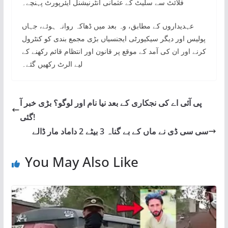
فلائٹ سے سلیٹ کے عثمانی انٹرنیشنل ایئرپورٹ پہنچے۔
عہدیداروں کے مطابق، وہ بعد میں ڈھاکہ روانہ ہوئے، جہاں
پولیس اور دیگر سیکیورٹی ایجنسیاں بڑی مجمع بندی کو کنٹرول
کرنے اور ان کی آمد کے موقع پر قانون اور انتظام قائم رکھنے کے
لیے الرٹ رکھیں گئے۔
پی آئی اے کی نجکاری کے بعد نیا نام اور لوگو؟ بڑی خبر آ
گئی!
سی سی ڈی نے ماں کے بے گناہ 3 بیٹے 2 داماد مار ڈالے
You May Also Like