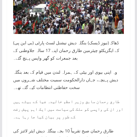
ڈھاکہ(نیوز ڈیسک) بنگلہ دیش نیشنل لسٹ پارٹی (بی این پی)
کے ایگزیکٹو چیئرمین طارق رحمان اپنے 17 سالہ جلاوطنی کے
بعد جمعرات کو گھر واپس پہنچ گئے۔
وہ اپنی بیوی اور بیٹی کے ہمراہ لندن میں قیام کے بعد بنگلہ
دیش پہنچے، جہاں دارالحکومت سمیت مختلف شہروں میں
سخت حفاظتی انتظامات کیے گئے تھے۔
طارق رحمان سابق وزیر اعظم خالیدہ ضیا کے بیٹے ہیں
اور ان کی واپسی کو ملک کی سیاست میں ایک اہم پیش رفت
کے طور پر بیان کیا جا رہا ہے۔
طارق رحمان صبح تقریباً 10 بجے بینگلہ دیش ایئر لائنز کی