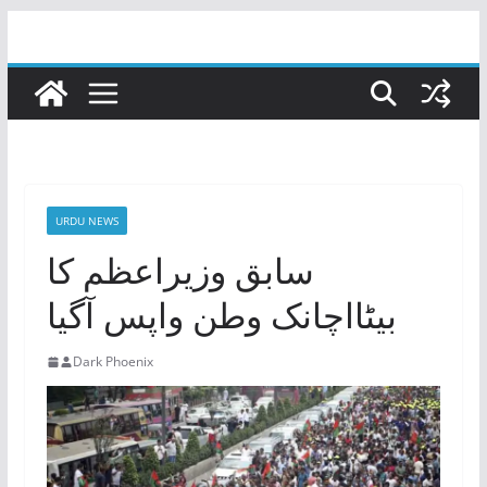
Skip
to
content
URDU NEWS
سابق وزیراعظم کا
بیٹااچانک وطن واپس آگیا
Dark Phoenix