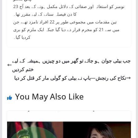
23 نومبر کو استغاثہ اور صفائی کے دلائل مکمل ہونے کے بعد آج
کا دن فیصلہ سنانے کے لیے مقرر تھا۔
تین مقدمات میں مجموعی طور پر 22 افراد نامزد تھے، جن
میں سے 21 کو مجرم قرار دے دیا گیا جبکہ ایک ملزم کو بری
کردیا گیا۔
جب بیٹی جوان ہو جائے تو گھر میں دو چیزیں ہمیشہ کے لیے
ختم کردیں
نکاح کی رنجش—باپ نے بیٹی کو گولی مار کر قتل کر دیا
You May Also Like