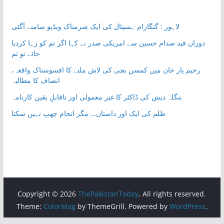
لاہور : گنگارام ہسپتال کی ایک شرمناک ویڈیو سامنے آگئی
دوران قید صدام حسین سے امریکی صدر نے کہا اگر تم کو رہا کردیا
جائے تو تم
رحیم یار خان میں کمسن بچی کی لاش ملنے کا افسوسناک واقعہ،
انصاف کا مطالبہ
بنگلہ دیش کی ڈاکٹر کا غیر معمولی اور ناقابلِ یقین کارنامہ
ظلم کی ایک اور داستان… مگر انجام چھپ نہیں سکتا
Copyright © 2026
ThePakistanToday
. All rights reserved.
Theme:
ColorMag
by ThemeGrill. Powered by
WordPress
.