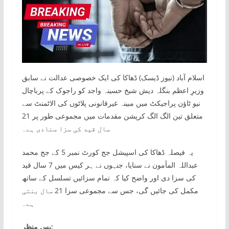
اسلام آباد (نیوز ڈیسک) ڈھاکا کی ایک خصوصی عدالت نے سابق
وزیرِ اعظم بنگلہ دیش شیخ حسینہ واجد کو راجوک کے پرباچال
نیو ٹاؤن پراجیکٹ میں مبینہ غیرقانونی پلاٹوں کی الاٹمنٹ سے
متعلق تین الگ الگ کرپشن مقدمات میں مجموعی طور پر 21
سال قید کی سزا سنادی ہے۔
یہ فیصلہ ڈھاکا کی اسپیشل جج کورٹ نمبر 5 کے جج محمد
عبداللہ المأمون نے سنایا، جنہوں نے ہر کیس میں 7 سال قید
کی سزا دی اور واضح کیا کہ تمام سزائیں تسلسل کے ساتھ
مکمل کی جائیں گی، جس سے مجموعی سزا 21 سال بنتی
ہے۔
پس منظر: