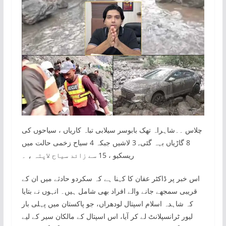
چلاس ۔۔شاہراہ تھک بابوسر سیلابی تباہ کاریاں ، سیاحوں کی
8 گاڑیاں بہہ گئی, 3 لاشیں جبکہ 4 سیاح زخمی حالت میں
ریسکیو ، 15 سے زائد سیاح لاپتہ ، ۔
اس خبر پر ڈاکٹر عفان کا کہنا ہے کہ سکردو حادثے میں ان کے
قریبی سمجھے جانے والے افراد بھی شامل ہیں۔ انہوں نے بتایا
کہ شاہدہ اسلام اسپتال لودھراں، جو پاکستان میں پہلی بار
لیور ٹرانسپلانٹ لے کر آیا، اس اسپتال کے مالکان سیر کے لیے