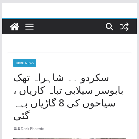
Skip
to
content
URDU NEWS
سکردو ۔۔ شاہراہ تھک
بابوسر سیلابی تباہ کاریاں ،
سیاحوں کی 8 گاڑیاں بہہ
گئی
Dark Phoenix