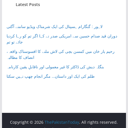
Latest Posts
لاہور : گنگارام ہسپتال کی ایک شرمناک ویڈیو سامنے آگئی
دوران قید صدام حسین سے امریکی صدر نے کہا اگر تم کو رہا کردیا
جائے تو تم
رحیم یار خان میں کمسن بچی کی لاش ملنے کا افسوسناک واقعہ،
انصاف کا مطالبہ
بنگلہ دیش کی ڈاکٹر کا غیر معمولی اور ناقابلِ یقین کارنامہ
ظلم کی ایک اور داستان… مگر انجام چھپ نہیں سکتا
Copyright © 2026
ThePakistanToday
. All rights reserved.