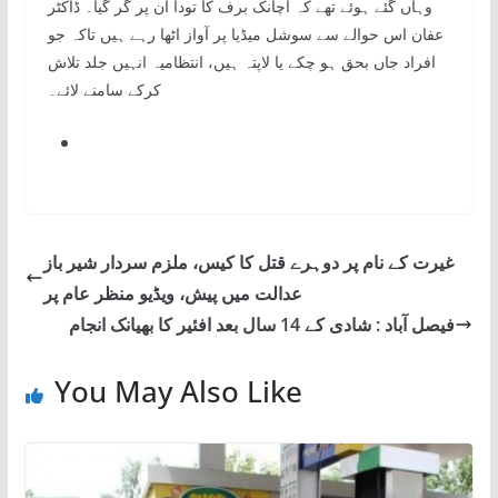
وہاں گئے ہوئے تھے کہ اچانک برف کا تودا ان پر گر گیا۔ ڈاکٹر
عفان اس حوالے سے سوشل میڈیا پر آواز اٹھا رہے ہیں تاکہ جو
افراد جاں بحق ہو چکے یا لاپتہ ہیں، انتظامیہ انہیں جلد تلاش
کرکے سامنے لائے۔
غیرت کے نام پر دوہرے قتل کا کیس، ملزم سردار شیر باز
عدالت میں پیش، ویڈیو منظر عام پر
فیصل آباد : شادی کے 14 سال بعد افئیر کا بھیانک انجام
You May Also Like