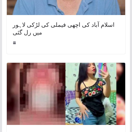
اسلام آباد کی اچھی فیملی کی لڑکی لاہور
میں رل گئی