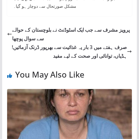
مشکل صورتحال سے دوچار ہو گیا۔
پرویز مشرف سے جب ایک اسٹوڈنٹ نے بلوچستان کے حوالے
سے سوال پوچھا
صرف ہفتے میں 3 بار یہ غذائیت سے بھرپور ڈرنک آزمائیں!
ہڈیاں، توانائی اور صحت کے لیے مفید
You May Also Like