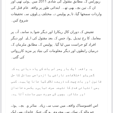
رپورٹس کے مطابق مقتول کی شادی 2011 میں ہوئی تھی اور
ان کے تین بچے بھی تھے۔ ابتدائی طور پر واقعہ عام قتل کی
واردات سمجھا گیا، تاہم پولیس نے مختلف پہلوؤں سے تحقیقات
شروع کیں۔
تفتیش کے دوران کال ریکارڈ اور دیگر شواہد سامنے آنے پر
معاملے کا رخ تبدیل ہوا، جس کے بعد مقتول کی اہلیہ اور دیگر
افراد کو حراست میں لیا گیا۔ پولیس کے مطابق ملزمان کے
درمیان رابطوں اور دیگر معلومات کی بنیاد پر مزید کارروائی
کی گئی۔
یہ واقعہ ایک بار پھر اس بات کی یاد دہانی ہے کہ
گھریلو اختلافات، ناراضی یا ازدواجی مسائل کا حل
قانون اور بات چیت کے ذریعے تلاش کیا جانا چاہیے۔ کسی
بھی انتہائی قدم کا نتیجہ صرف تباہی، بکھرے خاندان
اور متاثرہ بچوں کی صورت میں سامنے آتا ہے۔
اس افسوسناک واقعے میں سب سے زیادہ متاثر وہ بچے ہوئے
جو والد کے سائے سے محروم ہو گئے جبکہ خاندان بھی ایک