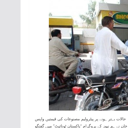
ہ حالات بہتر ہونے پر پیٹرولیم مصنوعات کی قیمتیں واپس
ن نے ہم نیوز کے پروگرام “پاکستان ٹونائیٹ” میں گفتگو