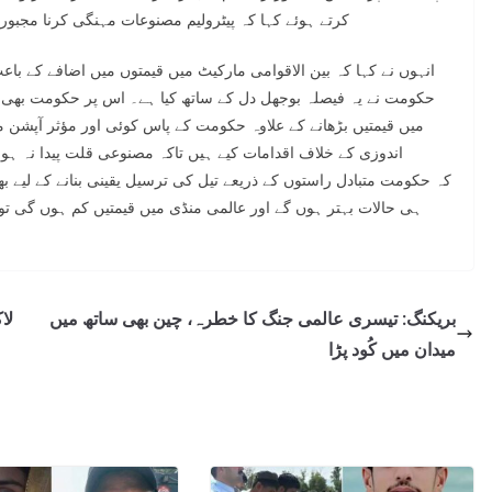
کرتے ہوئے کہا کہ پیٹرولیم مصنوعات مہنگی کرنا مجبوری
انہوں نے کہا کہ بین الاقوامی مارکیٹ میں قیمتوں میں اضافے کے باع
حکومت نے یہ فیصلہ بوجھل دل کے ساتھ کیا ہے۔ اس پر حکومت بھی خ
میں قیمتیں بڑھانے کے علاوہ حکومت کے پاس کوئی اور مؤثر آپشن م
اندوزی کے خلاف اقدامات کیے ہیں تاکہ مصنوعی قلت پیدا نہ ہو ا
کہ حکومت متبادل راستوں کے ذریعے تیل کی ترسیل یقینی بنانے کے لیے ب
ہی حالات بہتر ہوں گے اور عالمی منڈی میں قیمتیں کم ہوں گی تو
بریکنگ: تیسری عالمی جنگ کا خطرہ، چین بھی ساتھ میں
میدان میں کُود پڑا