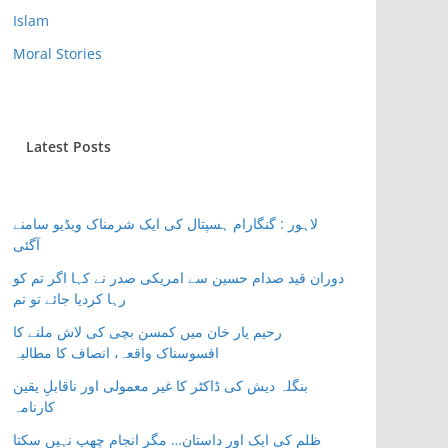
Islam
Moral Stories
Latest Posts
لاہور : گنگارام ہسپتال کی ایک شرمناک ویڈیو سامنے
آگئی
دوران قید صدام حسین سے امریکی صدر نے کہا اگر تم کو
رہا کردیا جائے تو تم
رحیم یار خان میں کمسن بچی کی لاش ملنے کا
افسوسناک واقعہ، انصاف کا مطالبہ
بنگلہ دیش کی ڈاکٹر کا غیر معمولی اور ناقابلِ یقین
کارنامہ
ظلم کی ایک اور داستان… مگر انجام چھپ نہیں سکتا