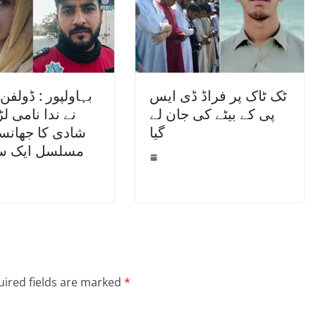
ٹک ٹاک پر فراڈ ڈی ایس
بہاولپور : ڈولفن 
پی کے بیٹے کی جان لے
نے ندا نامی ل
گیا
شادی کا جھانس
مسلسل ایک س
ired fields are marked
*