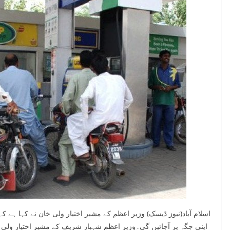
اسلام آباد(نیوز ڈیسک) وزیر اعظم کے مشیر اختیار ولی خان نے کہا ہے ک
اپنی جگہ پر آجائیں گی۔وزیر اعظم شہباز شریف کے مشیر اختیار ولی خا