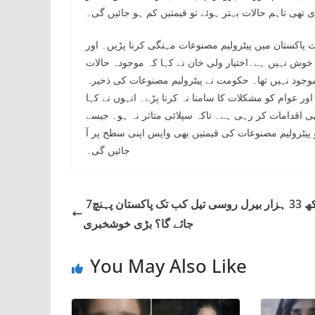
 تھی تاہم حالات بہتر ہوئے تو قیمتیں کم ہو جائیں گی۔
ث پاکستان میں پیٹرولیم مصنوعات مہنگی کرنا پڑیں۔ اور
وش نہیں ہے۔اختیار ولی خان نے کہا کہ موجودہ حالات
وجود نہیں تھا۔ حکومت نے پیٹرولیم مصنوعات کی ذخیرہ
ور عوام کو مشکلات کا سامنا نہ کرنا پڑے۔ انہوں نے کہا
ھی اقدامات کر رہی ہے۔ تاکہ سپلائی متاثر نہ ہو۔ جیسے
 پیٹرولیم مصنوعات کی قیمتیں بھی واپس اپنی سطح پر آ
جائیں گی۔
7لاکھ 33 ہزار بیرل روسی تیل کب تک پاکستان پہنچ
جائے گا؟ بڑی خوشخبری
You May Also Like