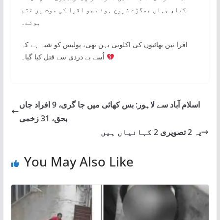
گیا، جہاں جھگڑے شروع ہوئے جو اقرا کی موت پر ختم
ہوئے۔
اقرا تین بھائیوں کی اکلوتی بہن تھی، پولیس کو شبہ ہے کہ
اُسے بے دردی سے قتل کیا گیا۔
اسلام آباد سے لاہور: بس کھائی میں جا گری، 9 افراد جاں
بحق، 31 زخمی
یہ 2 تصویری 2 کہانیاں ہیں
You May Also Like