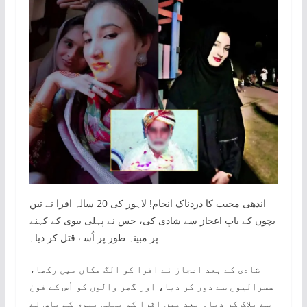
اندھی محبت کا دردناک انجام! لاہور کی 20 سالہ اقرا نے تین
بچوں کے باپ اعجاز سے شادی کی، جس نے پہلی بیوی کے کہنے
پر مبینہ طور پر اُسے قتل کر دیا۔
شادی کے بعد اعجاز نے اقرا کو الگ مکان میں رکھا،
سسرالیوں سے دور کر دیا، اور گھر والوں کو اُس کے فون
سے بلاک کر دیا۔ بعد میں اقرا کو پہلی بیوی کے پاس لے