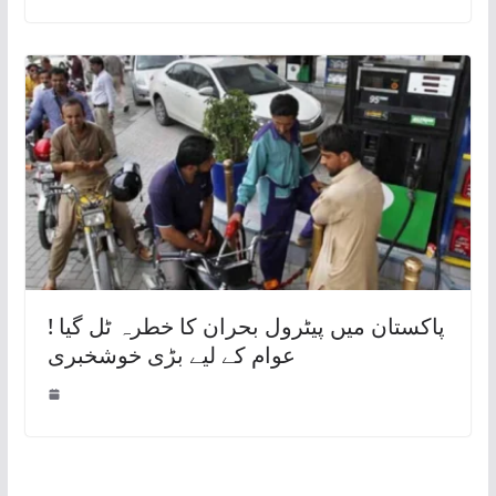
پاکستان میں پیٹرول بحران کا خطرہ ٹل گیا !
عوام کے لیے بڑی خوشخبری