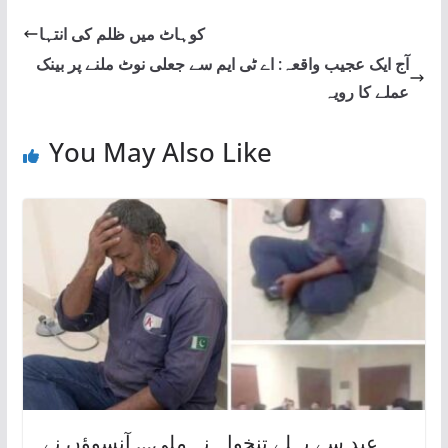
کوہاٹ میں ظلم کی انتہا
آج ایک عجیب واقعہ: اے ٹی ایم سے جعلی نوٹ ملنے پر بینک
عملے کا رویہ
You May Also Like
عید سے پہلے تنخواہ نہ ملی… آنسوؤں نے