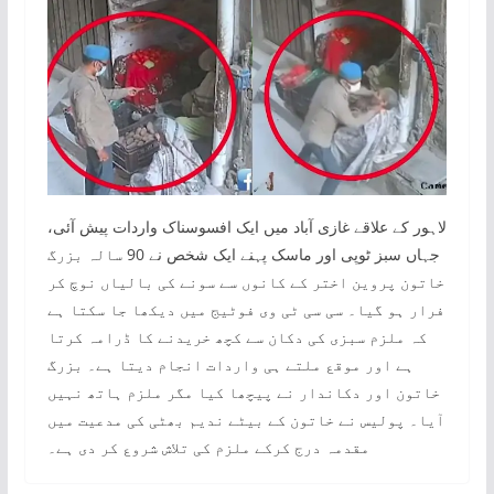
لاہور کے علاقے غازی آباد میں ایک افسوسناک واردات پیش آئی،
جہاں سبز ٹوپی اور ماسک پہنے ایک شخص نے 90 سالہ بزرگ
خاتون پروین اختر کے کانوں سے سونے کی بالیاں نوچ کر
فرار ہو گیا۔ سی سی ٹی وی فوٹیج میں دیکھا جا سکتا ہے
کہ ملزم سبزی کی دکان سے کچھ خریدنے کا ڈرامہ کرتا
ہے اور موقع ملتے ہی واردات انجام دیتا ہے۔ بزرگ
خاتون اور دکاندار نے پیچھا کیا مگر ملزم ہاتھ نہیں
آیا۔ پولیس نے خاتون کے بیٹے ندیم بھٹی کی مدعیت میں
مقدمہ درج کرکے ملزم کی تلاش شروع کر دی ہے۔