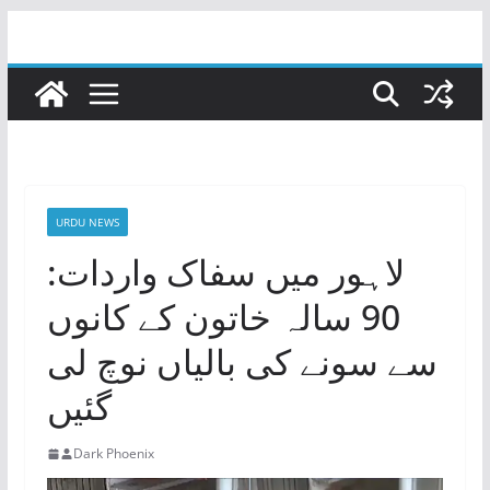
Skip
to
content
URDU NEWS
لاہور میں سفاک واردات:
90 سالہ خاتون کے کانوں
سے سونے کی بالیاں نوچ لی
گئیں
Dark Phoenix