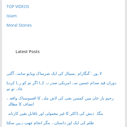
TOP VIDEOS
Islam
Moral Stories
Latest Posts
لاہور : گنگارام ہسپتال کی ایک شرمناک ویڈیو سامنے آگئی
دوران قید صدام حسین سے امریکی صدر نے کہا اگر تم کو رہا کردیا
جائے تو تم
رحیم یار خان میں کمسن بچی کی لاش ملنے کا افسوسناک واقعہ،
انصاف کا مطالبہ
بنگلہ دیش کی ڈاکٹر کا غیر معمولی اور ناقابلِ یقین کارنامہ
ظلم کی ایک اور داستان… مگر انجام چھپ نہیں سکتا