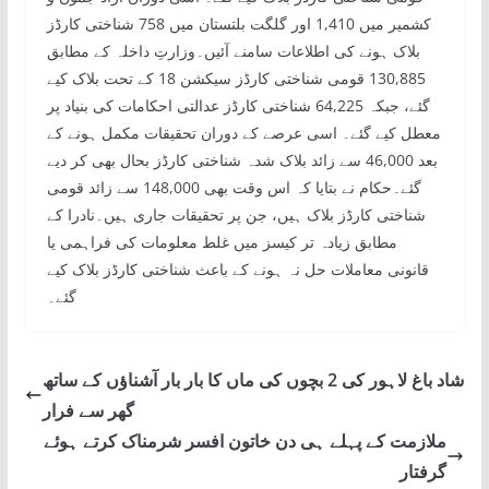
کشمیر میں 1,410 اور گلگت بلتستان میں 758 شناختی کارڈز
بلاک ہونے کی اطلاعات سامنے آئیں۔وزارتِ داخلہ کے مطابق
130,885 قومی شناختی کارڈز سیکشن 18 کے تحت بلاک کیے
گئے، جبکہ 64,225 شناختی کارڈز عدالتی احکامات کی بنیاد پر
معطل کیے گئے۔ اسی عرصے کے دوران تحقیقات مکمل ہونے کے
بعد 46,000 سے زائد بلاک شدہ شناختی کارڈز بحال بھی کر دیے
گئے۔حکام نے بتایا کہ اس وقت بھی 148,000 سے زائد قومی
شناختی کارڈز بلاک ہیں، جن پر تحقیقات جاری ہیں۔نادرا کے
مطابق زیادہ تر کیسز میں غلط معلومات کی فراہمی یا
قانونی معاملات حل نہ ہونے کے باعث شناختی کارڈز بلاک کیے
گئے۔
شاد باغ لاہور کی 2 بچوں کی ماں کا بار بار آشناؤں کے ساتھ
گھر سے فرار
ملازمت کے پہلے ہی دن خاتون افسر شرمناک کرتے ہوئے
گرفتار