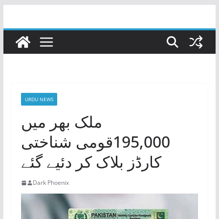
Skip
to
content
URDU NEWS
ملک بھر میں
195,000قومی شناختی
کارڈز بلاک کر دئیے گئے
Dark Phoenix