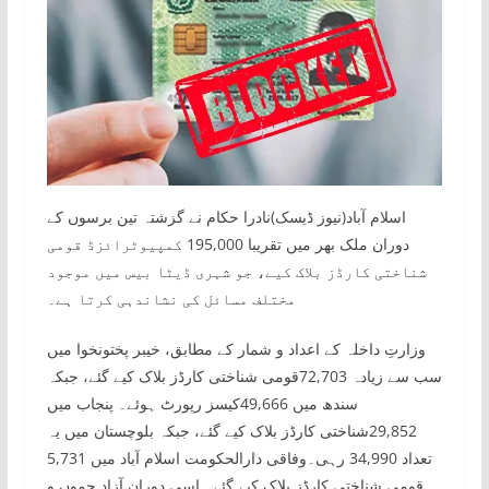
اسلام آباد(نیوز ڈیسک)نادرا حکام نے گزشتہ تین برسوں کے
دوران ملک بھر میں تقریبا 195,000 کمپیوٹرائزڈ قومی
شناختی کارڈز بلاک کیے، جو شہری ڈیٹا بیس میں موجود
مختلف مسائل کی نشاندہی کرتا ہے۔
وزارتِ داخلہ کے اعداد و شمار کے مطابق، خیبر پختونخوا میں
سب سے زیادہ 72,703قومی شناختی کارڈز بلاک کیے گئے، جبکہ
سندھ میں 49,666کیسز رپورٹ ہوئے۔ پنجاب میں
29,852شناختی کارڈز بلاک کیے گئے، جبکہ بلوچستان میں یہ
تعداد 34,990 رہی۔وفاقی دارالحکومت اسلام آباد میں 5,731
قومی شناختی کارڈز بلاک کیے گئے۔ اسی دوران آزاد جموں و