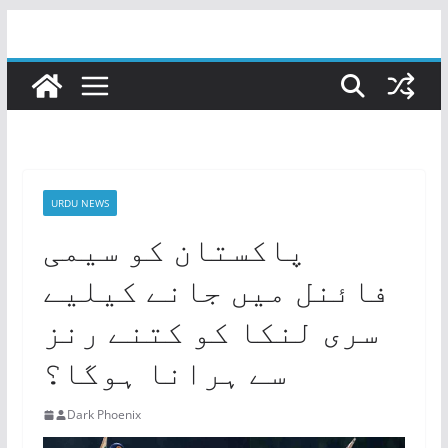
Skip
to
content
URDU NEWS
پاکستان کو سیمی
فائنل میں جانے کیلیے
سری لنکا کو کتنے رنز
سے ہرانا ہوگا؟
Dark Phoenix