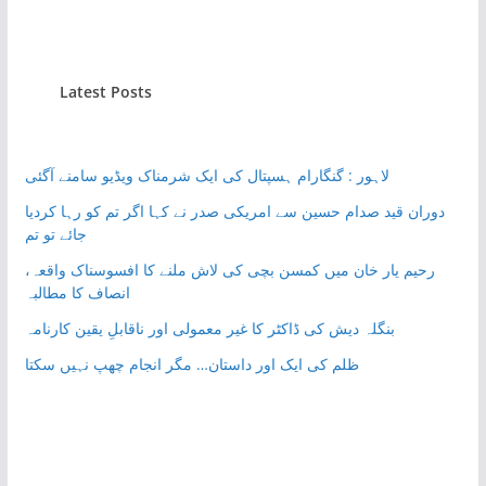
Latest Posts
لاہور : گنگارام ہسپتال کی ایک شرمناک ویڈیو سامنے آگئی
دوران قید صدام حسین سے امریکی صدر نے کہا اگر تم کو رہا کردیا
جائے تو تم
رحیم یار خان میں کمسن بچی کی لاش ملنے کا افسوسناک واقعہ،
انصاف کا مطالبہ
بنگلہ دیش کی ڈاکٹر کا غیر معمولی اور ناقابلِ یقین کارنامہ
ظلم کی ایک اور داستان… مگر انجام چھپ نہیں سکتا