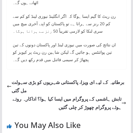
اٹھانے ہوں گے۔
رن ریٹ کا گیم ایسا ہوگا کہ اگر انگلینڈ نیوزی لینڈ کو کم سے
کم 20 رنز سے ہراتا ہے تو پاکستان کو اپنے آخری میچ میں
سری لنکا کو لازمی تقریباً 50 رنز سے ہرانا ہوگا۔
ان نتائج کی صورت میں نیوزی لینڈ اور پاکستان دونوں کے تین
تین پوائنٹس ہو جائیں گے لیکن شاہین رن ریٹ پر کیویز کو
پچھاڑ کر سیمی فائنل میں قدم رکھ دیں گے۔
برطانیہ کے لیے ای ویزا، پاکستانی شہریوں کو بڑی سہولت
مل گئی
تابش ہاشمی کے پروگرام میں ایسا کیا ہوا؟ اداکارہ روتے
ہوئے پروگرام چھوڑ کر چلی گئیں
You May Also Like