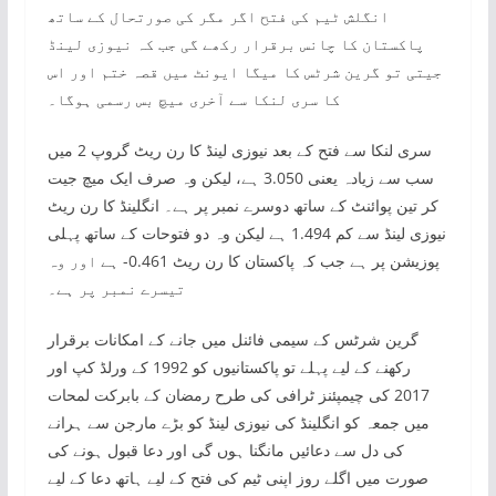
انگلش ٹیم کی فتح اگر مگر کی صورتحال کے ساتھ
پاکستان کا چانس برقرار رکھے گی جب کہ نیوزی لینڈ
جیتی تو گرین شرٹس کا میگا ایونٹ میں قصہ ختم اور اس
کا سری لنکا سے آخری میچ بس رسمی ہوگا۔
سری لنکا سے فتح کے بعد نیوزی لینڈ کا رن ریٹ گروپ 2 میں
سب سے زیادہ یعنی 3.050 ہے، لیکن وہ صرف ایک میچ جیت
کر تین پوائنٹ کے ساتھ دوسرے نمبر پر ہے۔ انگلینڈ کا رن ریٹ
نیوزی لینڈ سے کم 1.494 ہے لیکن وہ دو فتوحات کے ساتھ پہلی
پوزیشن پر ہے جب کہ پاکستان کا رن ریٹ 0.461- ہے اور وہ
تیسرے نمبر پر ہے۔
گرین شرٹس کے سیمی فائنل میں جانے کے امکانات برقرار
رکھنے کے لیے پہلے تو پاکستانیوں کو 1992 کے ورلڈ کپ اور
2017 کی چیمپئنز ٹرافی کی طرح رمضان کے بابرکت لمحات
میں جمعہ کو انگلینڈ کی نیوزی لینڈ کو بڑے مارجن سے ہرانے
کی دل سے دعائیں مانگنا ہوں گی اور دعا قبول ہونے کی
صورت میں اگلے روز اپنی ٹیم کی فتح کے لیے ہاتھ دعا کے لیے