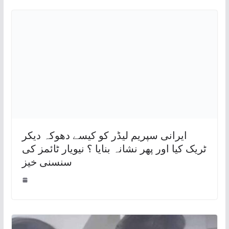
ایرانی سپریم لیڈر کو کیسے دھوکہ دیکر
ٹریک کیا اور پھر نشانہ بنایا ؟ نیویار ٹائمز کی
سنسنی خیز