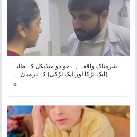
شرمناک واقعہ ہے جو دو میڈیکل کے طلبہ
(ایک لڑکا اور ایک لڑکی) کے درمیان۔۔