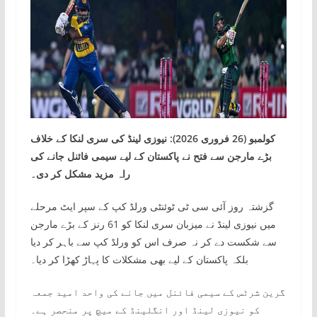
کولمبو (26 فروری 2026): نیوزی لینڈ کی سری لنکا کے خلاف
بڑے مارجن سے فتح نے پاکستان کے لیے سیمی فائنل جانے کی
راہ مزید مشکل کر دی۔
گزشتہ روز آئی سی ٹی ٹوئنٹی ورلڈ کپ کے سپر ایٹ مرحلے
میں نیوزی لینڈ نے میزبان سری لنکا کو 61 رنز کے بڑے مارجن
سے شکست دے کر نہ صرف اس کو ورلڈ کپ سے باہر کر دیا
بلکہ پاکستان کے لیے بھی مشکلات کا پہاڑ کھڑا کر دیا۔
گرین شرٹس کے سیمی فائنل میں جانے کی واحد امید جمعہ
کو نیوزی لینڈ اور انگلینڈ کے میچ پر منحصر ہے۔