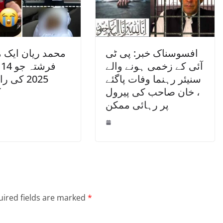
افسوسناک خبر: پی ٹی
محمد ریان ایک 
آئی کے زخمی ہونے والے
ف
سنیئر رہنما وفات پاگئے
2025 کی 
، خان صاحب کی پیرول
ک
پر رہائی ممکن
ired fields are marked
*