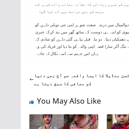
وی کو جبری زیادتی کا نشانہ بنانے والے شوہر کے
دوست کو بھی حراست میں لے لیا گیا ۔
والمیال میں درندہ صفت شوہر اپنی نئی نویلی دلہن کو
 بیوی کو اپنے ہی دوست کے ساتھ گھر میں بند کرکے جبری
 دھمکیاں دیتا۔ دو ماہ قبل بیاہی گئی دلہن کو شادی کے
ے تنگ آکر سارا قصہ اپنی والدہ کو بتا دیا اور فریاد کی وہ
یہاں اس جہنم سے اسے نکال لے جائے۔
سن منڈیلا کا ایسا واقعہ جو آج بھی دنیا
کو معافی کا سبق دیتا ہے
You May Also Like