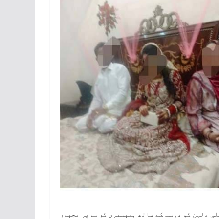
لی دلہن کو دوست کے ساتھ ہمبستری کرنے پر مجبور