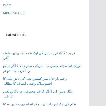
Islam
Moral Stories
Latest Posts
لاہور : گنگارام ہسپتال کی ایک شرمناک ویڈیو سامنے
آگئی
دوران قید صدام حسین سے امریکی صدر نے کہا اگر تم کو
رہا کردیا جائے تو تم
رحیم یار خان میں کمسن بچی کی لاش ملنے کا
افسوسناک واقعہ، انصاف کا مطالبہ
بنگلہ دیش کی ڈاکٹر کا غیر معمولی اور ناقابلِ یقین
کارنامہ
ظلم کی ایک اور داستان… مگر انجام چھپ نہیں سکتا