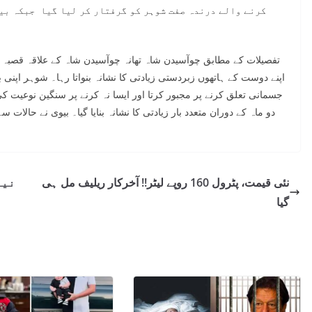
کرنے والے درندہ صفت شوہر کو گرفتار کر لیا گیا جبکہ بی
تفصیلات کے مطابق چوآسیدن شاہ تھانہ چوآسیدن شاہ کے علاقہ قصبہ د
اپنے دوست کے ہاتھوں زبردستی زیادتی کا نشانہ بنواتا رہا۔ شوہر اپنی
جسمانی تعلق کرنے پر مجبور کرتا اور ایسا نہ کرنے پر سنگین نوعیت کی
دو ماہ کے دوران متعدد بار زیادتی کا نشانہ بنایا گیا۔ بیوی نے حالات س
نئی قیمت، پٹرول 160 روپے لیٹر!! آخرکار ریلیف مل ہی
نیل
گیا