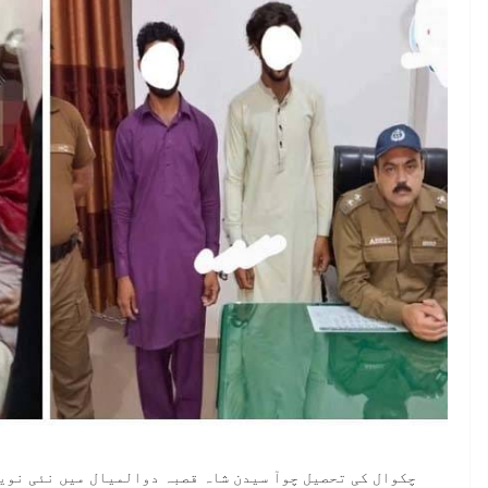
چکوال کی تحصیل چوآ سیدن شاہ قصبہ دوالمیال میں نئی نوی