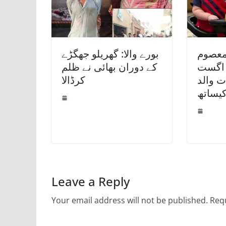
معصوم
بورے والا: گھریلو جھگڑے
رشتہ جو 14 اگست
کے دوران بھائی نے ظلم
رات والد
کرڈالا
یساتھ
Leave a Reply
Your email address will not be published.
Requ