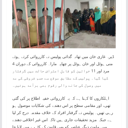
ڈیرہ غازی خان میں تھانہ گدائی پولیس نے کارروائی کرتے ہوئے
منی ہوٹل اور خان ہوٹل پر چھاپہ مارا۔ کارروائی کے دوران 4
مرد اور 11 خواتین کو قابلِ اعتراض حالت میں گرفتار
کیا گیا۔ پولیس کے مطابق موقع سے جسم فروشی کی مد
میں وصول کی جانے والی رقوم بھی برآمد ہوئیں۔
اہلکاروں کا کہنا ہے کہ یہ کارروائی خفیہ اطلاع پر کی گئی
تھی، اور مقامی سطح پر اس دھندے کی شکایات موصول ہو
رہی تھیں۔ پولیس نے گرفتار افراد کے خلاف مقدمہ درج کر لیا
ہے جبکہ مزید تحقیقات جاری ہیں تاکہ اس غیر اخلاقی دھندے
میں ملوث دیگر عناصر کو بھی قانون کے کٹہرے میں لایا جا