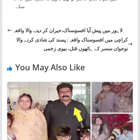
سکے۔
لاہور میں پیش آیا افسوسناک،حیران کر دینے والا واقعہ
کراچی میں افسوسناک واقعہ: پسند کی شادی کرنے والا
نوجوان سسر کے ہاتھوں قتل، بیوی زخمی
You May Also Like