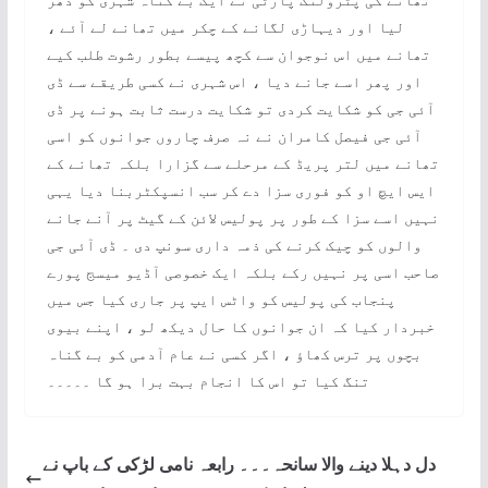
لیا اور دیہاڑی لگانے کے چکر میں تھانے لے آئے ،
تھانے میں اس نوجوان سے کچھ پیسے بطور رشوت طلب کیے
اور پھر اسے جانے دیا ، اس شہری نے کسی طریقے سے ڈی
آئی جی کو شکایت کردی تو شکایت درست ثابت ہونے پر ڈی
آئی جی فیصل کامران نے نہ صرف چاروں جوانوں کو اسی
تھانے میں لتر پریڈ کے مرحلے سے گزارا بلکہ تھانے کے
ایس ایچ او کو فوری سزا دے کر سب انسپکٹربنا دیا یہی
نہیں اسے سزا کے طور پر پولیس لائن کے گیٹ پر آنے جانے
والوں کو چیک کرنے کی ذمہ داری سونپ دی ۔ ڈی آئی جی
صاحب اسی پر نہیں رکے بلکہ ایک خصوصی آڈیو میسج پورے
پنجاب کی پولیس کو واٹس ایپ پر جاری کیا جس میں
خبردار کیا کہ ان جوانوں کا حال دیکھ لو ، اپنے بیوی
بچوں پر ترس کھاؤ ، اگر کسی نے عام آدمی کو بے گناہ
تنگ کیا تو اس کا انجام بہت برا ہو گا ۔۔۔۔۔
دل دہلا دینے والا سانحہ۔۔۔ رابعہ نامی لڑکی کے باپ نے