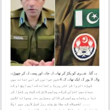
بے گناہ شہری کو پکڑ کر تھانے لے جانے اور پیسے لے کر چھوڑنے
والے لاہور کے ایک تھانے کے 4 شیر جوانوں کی اسی تھانے میں
کپڑے اتروا کر لتر پریڈ ، تھانے کے ایس ایچ او کے
عہدے میں تنزلی کرکے پولیس لائن کے گیٹ پر کھڑا کر
دیا ، پنجاب پولیس کی کالی بھیڑیں منہ چھپانے لگیں
۔۔۔۔ تفصیلات کے مطابق چند روز قبل لاہور میں ایک
تھانے کی پٹرولنگ پارٹی نے ایک بے گناہ شہری کو دھر