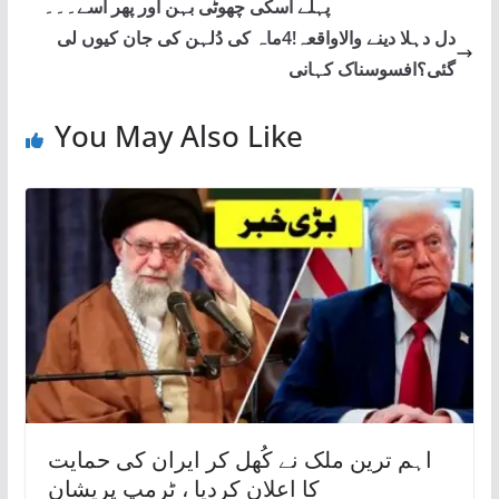
پہلے اسکی چھوٹی بہن اور پھر اسے۔۔۔
دل دہلا دینے والاواقعہ!4ماہ کی دُلہن کی جان کیوں لی
گئی؟افسوسناک کہانی
You May Also Like
اہم ترین ملک نے کُھل کر ایران کی حمایت
کا اعلان کردیا ، ٹرمپ پریشان