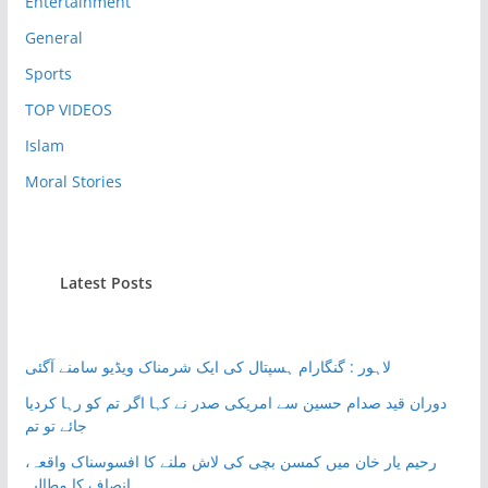
Entertainment
General
Sports
TOP VIDEOS
Islam
Moral Stories
Latest Posts
لاہور : گنگارام ہسپتال کی ایک شرمناک ویڈیو سامنے آگئی
دوران قید صدام حسین سے امریکی صدر نے کہا اگر تم کو رہا کردیا
جائے تو تم
رحیم یار خان میں کمسن بچی کی لاش ملنے کا افسوسناک واقعہ،
انصاف کا مطالبہ