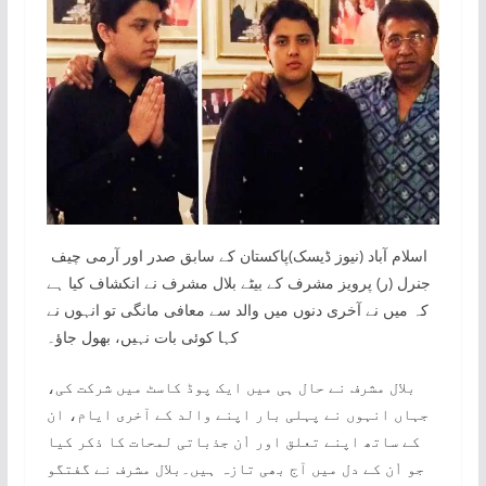
اسلام آباد (نیوز ڈیسک)پاکستان کے سابق صدر اور آرمی چیف
جنرل (ر) پرویز مشرف کے بیٹے بلال مشرف نے انکشاف کیا ہے
کہ میں نے آخری دنوں میں والد سے معافی مانگی تو انہوں نے
کہا کوئی بات نہیں، بھول جاؤ۔
بلال مشرف نے حال ہی میں ایک پوڈ کاسٹ میں شرکت کی،
جہاں انہوں نے پہلی بار اپنے والد کے آخری ایام، ان
کے ساتھ اپنے تعلق اور اْن جذباتی لمحات کا ذکر کیا
جو اْن کے دل میں آج بھی تازہ ہیں۔بلال مشرف نے گفتگو