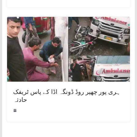
ہری پور چھپر روڈ ڈونگہ اڈا کے پاس ٹریفک
حادثہ