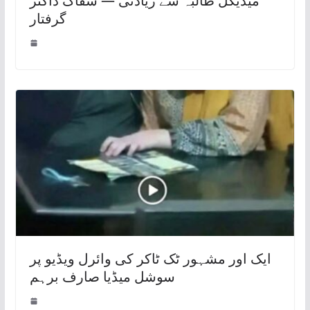
میڈیکل طالبہ سے زیادتی — سفاک ڈاکٹر
گرفتار
ایک اور مشہور ٹک ٹاکر کی وائرل ویڈیو پر
سوشل میڈیا صارف برہم