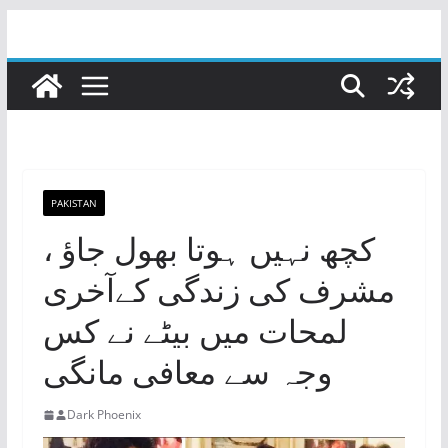
Skip
to
content
PAKISTAN
کچھ نہیں ہوتا بھول جاؤ ،
مشرف کی زندگی کےآخری
لمحات میں بیٹے نے کس
وجہ سے معافی مانگی
Dark Phoenix