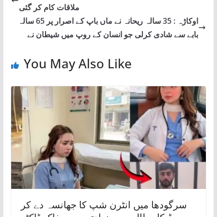
ملاقات کام کر گئی
اوکاڑہ : 35 سالہ ریحانہ نے ماں باپ کے اصرار پر 65 سالہ
بابے سے شادی کرلی جو انسان کے روپ میں شیطان نے
You May Also Like
سرگودھا میں انٹرن شپ کا جھانسہ دے کر