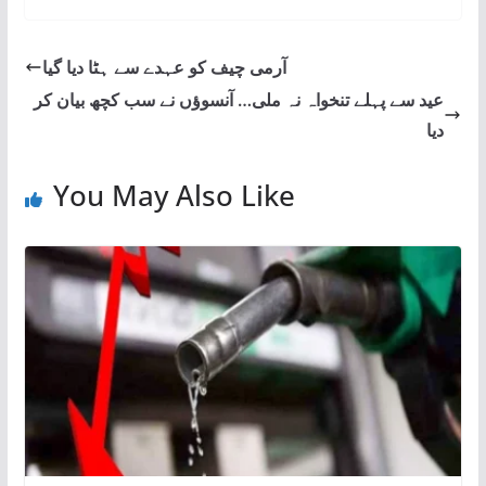
آرمی چیف کو عہدے سے ہٹا دیا گیا
عید سے پہلے تنخواہ نہ ملی… آنسوؤں نے سب کچھ بیان کر
دیا
You May Also Like