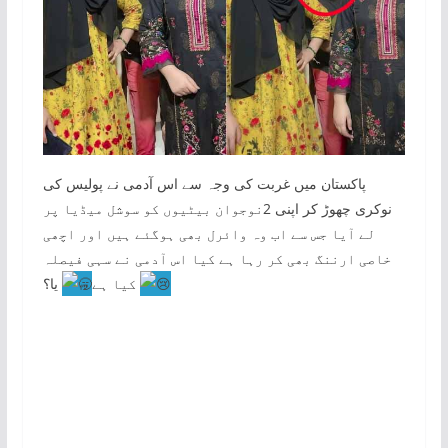
پاکستان میں غربت کی وجہ سے اس آدمی نے پولیس کی
نوکری چھوڑ کر اپنی 2نوجوان بیٹیوں کو سوشل میڈیا پر
لے آیا جس سے اب وہ وائرل بھی ہوگئے ہیں اور اچھی
خاصی ارننگ بھی کر رہا ہے کیا اس آدمی نے سہی فیصلہ
یا؟
کیا ہے