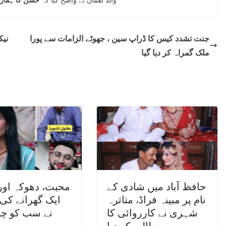
جنت تشدد کیس کا ڈراپ سین ، جھوٹے الزامات سے پورا
نیک
ملک گمراہ کر دیا گیا
حافظ آباد میں شادی کے
محبت، دھوکہ اور
نام پر مبینہ فراڈ، متاثرہ
ایک گھرانے کی
شہری نے کارروائی کا
نے سب کو چون
مطالبہ کر دیا