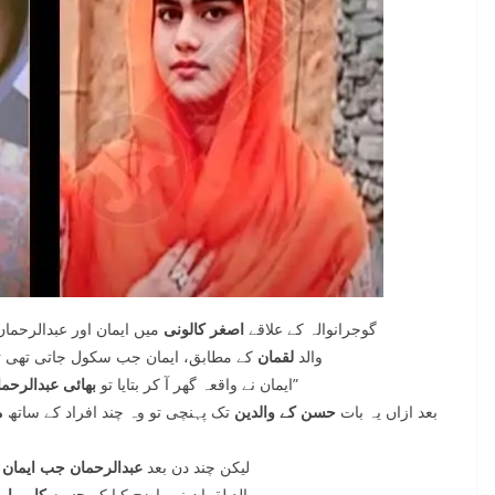
گوجرانوالہ کے علاقے
اصغر کالونی
میں ایمان اور عبدالرحما
والد
لقمان
کے مطابق، ایمان جب سکول جاتی تھی ت
نے کہا کہ “پاپا فکر نہ کریں، میں اسے سمجھا دوں گا۔”
ایمان نے واقعہ گھر آ کر بتایا تو
بھائی عبدالرحم
بعد ازاں یہ بات
حسن کے والدین
تک پہنچی تو وہ چند افراد کے ساتھ
م
لیکن چند دن بعد
عبدالرحمان جب ایمان ک
والد لقمان نے واضح کیا کہ
حسن کا ہمارے