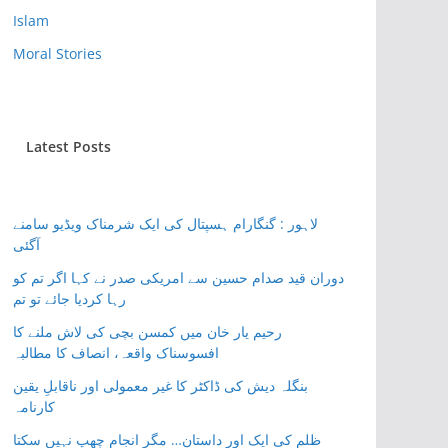
Islam
Moral Stories
Latest Posts
لاہور : گنگارام ہسپتال کی ایک شرمناک ویڈیو سامنے
آگئی
دوران قید صدام حسین سے امریکی صدر نے کہا اگر تم کو
رہا کردیا جائے تو تم
رحیم یار خان میں کمسن بچی کی لاش ملنے کا
افسوسناک واقعہ، انصاف کا مطالبہ
بنگلہ دیش کی ڈاکٹر کا غیر معمولی اور ناقابلِ یقین
کارنامہ
ظلم کی ایک اور داستان… مگر انجام چھپ نہیں سکتا