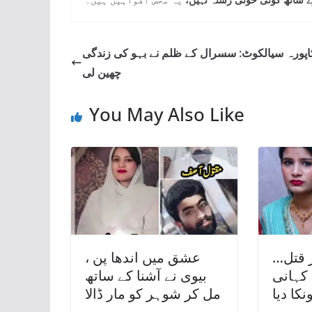
اپورہ سیالکوٹ: سسرال کے ظلم نے بہو کی زندگی
چھین لی
You May Also Like
 قتل…
عشق میں اندھا پن ،
 کہانی
بیوی نے آشنا کے ساتھ
کا دیا
مل کر شوہر کو مار ڈالا