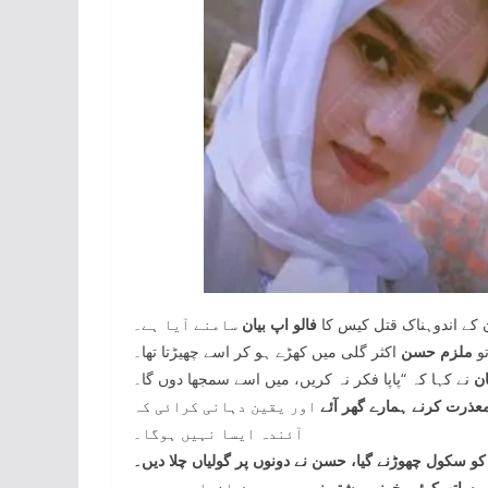
ن کے اندوہناک قتل کیس کا
فالو اپ بیان
سامنے آیا ہے۔
و
ملزم حسن
اکثر گلی میں کھڑے ہو کر اسے چھیڑتا تھا۔
ان
عذرت کرنے ہمارے گھر آئے
اور یقین دہانی کرائی کہ
آئندہ ایسا نہیں ہوگا۔
و سکول چھوڑنے گیا، حسن نے دونوں پر گولیاں چلا دیں۔
 ساتھ کوئی خونی رشتہ نہیں،
یہ محض افواہیں ہیں۔