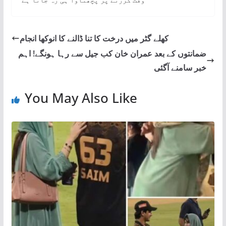
کھلے گٹر میں درخت کا تنا ڈالنے کا انوکھا انجام
ضمانتوں کے بعد عمران خان کب جیل سے رہا ہونگے! اہم
خبر سامنے آگئی
You May Also Like