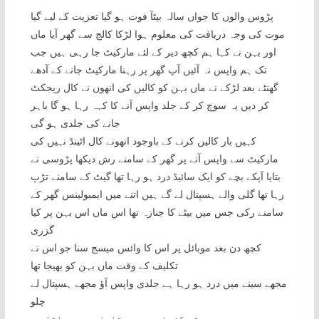
پڑوس والوں کا جواں سالہ بیٹآ فوت ہو گیا تعزیت کے لیے گیا
موت کی وجہ دریافت کی معلوم ہوا لڑکا کالج سے گھر آیا ماں
اور بہن نے کہا ہم کچھ دیر کے لئے مارکیٹ جا رہی ہیں جب
تک ہم واپس نہ آئیں آپ گھر پر رہنا مارکیٹ جانے کے آدھے
گھنٹے بعد لڑکے نے ماں بہن کو کالیں کی انھوں نے کال ریجکٹ
کر دیں یہ سوچ کر کے جلد واپس آنے کا کہہ رہا ہو گا باہر
جانے کی جلدی ہو گی
کہیں بار کالیں کرنے کے باوجود انھونے کال اٹینڈ نہیں کی
مارکیٹ سے واپس آنے پر گھر کے سامنے رش دیکھا پڑوسی نے
بتایا آپکے بچے کو ایک سائیڈ درد ہو رہا تھا گیٹ کے سامنے تڑپ
رہا تھا گلی والے ہسپتال لے گے ہیں اتنے میں ایمبولینس گھر کے
سامنے رکی جس میں بیٹے کا جنازہ تھا اس ماں اس بہن پر کیا
گزری
کچھ دن بعد موبائل پر اس کا وائس میسج سنا جو اس نے
تکلیف کے وقت ماں بہن کو بھیجا تھا
مجھے سینے میں درد ہو رہا ہے جلدی واپس آؤ مجھے ہسپتال لے
چلو
وقت گزرنے پر پچھتاوا ہی رہ جاتا ہے