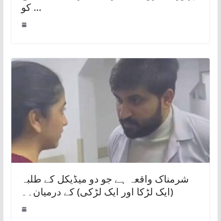
کو …
شرمناک واقعہ ہے جو دو میڈیکل کے طلبہ
(ایک لڑکا اور ایک لڑکی) کے درمیان۔۔