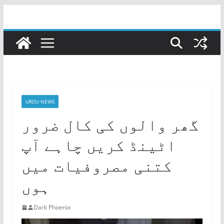
Skip
to
content
URDU NEWS
گھر والوں کی کال ضرور
اٹینڈ کریں چاہے آپ
کتنی مصروفیات میں
ہوں
Dark Phoenix