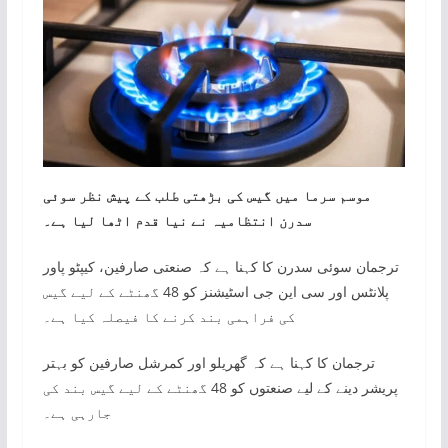
موسم سرما میں گیس کی بڑھتی طلب کے پیش نظر سوئی
سدرن انتظامیہ نے نیا قدم اٹھا لیا ہے۔
ترجمان سوئی سدرن کا کہنا ہے کہ صنعتی صارفین، کیپٹو پاور
پلانٹس اور سی این جی اسٹیشنز کو 48 گھنٹے کے لیے گیس
کی فراہمی بند کرنے کا فیصلہ کیا ہے۔
ترجمان کا کہنا ہے کہ گھریلو اور کمرشل صارفین کو بہتر
پریشر دینے کے لیے صنعتوں کو 48 گھنٹے کے لیے گیس بند کی
جارہی ہے۔