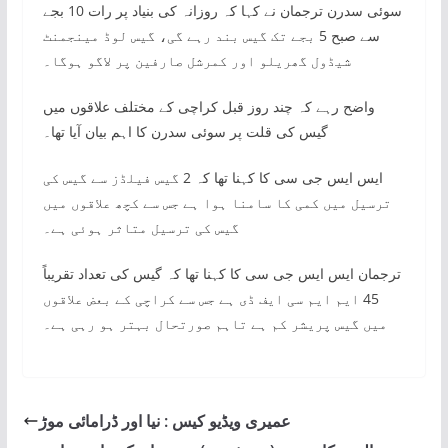
سوئی سدرن ترجمان نے کہا کہ روزانہ کی بنیاد پر رات 10 بجے
سے صبح 5 بجے تک گیس بند رہے گی، گیس لوڈ مینجمنٹ
شیڈول گھریلو اور کمرشل صارفین پر لاگو ہوگا۔
واضح رہے کہ چند روز قبل کراچی کے مختلف علاقوں میں
گیس کی قلت پر سوئی سدرن کا اہم بیان آیا تھا۔
ایس ایس جی سی کا کہنا تھا کہ 2 گیس فیلڈز سے گیس کی
ترسیل میں کمی کا سامنا ہوا ہے جس سے کچھ علاقوں میں
گیس کی ترسیل متاثر ہوئی ہے۔
ترجمان ایس ایس جی سی کا کہنا تھا کہ گیس کی تعداد تقریباً
45 ایم ایم سی ایف ڈی ہے جس سے کراچی کے بعض علاقوں
میں گیس پریشر کم ہے تاہم صورتحال بہتر ہو رہی ہے۔
عمیری ویڈیو کیس : نیا اور ڈرامائی موڑ