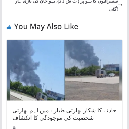
سسرالیوں کا بہو پر ( ت ش د د)، بہو جان کی بازی ہار
گئی!
You May Also Like
حادثے کا شکار بھارتی طیارے میں اہم بھارتی
شخصیت کی موجودگی کا انکشاف