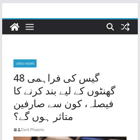
Skip
to
content
URDU NEWS
گیس کی فراہمی 48
گھنٹوں کے لیے بند کرنے کا
فیصلہ، کون سے صارفین
متاثر ہوں گے؟
Dark Phoenix