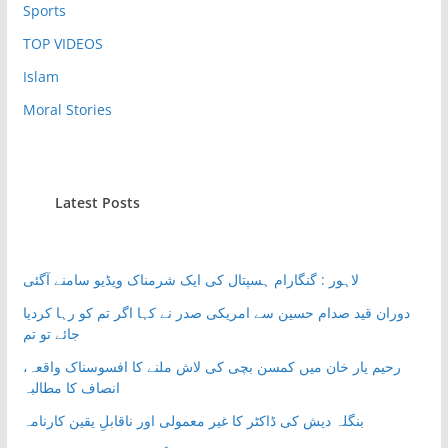
Sports
TOP VIDEOS
Islam
Moral Stories
Latest Posts
لاہور : گنگارام ہسپتال کی ایک شرمناک ویڈیو سامنے آگئی
دوران قید صدام حسین سے امریکی صدر نے کہا اگر تم کو رہا کردیا
جائے تو تم
رحیم یار خان میں کمسن بچی کی لاش ملنے کا افسوسناک واقعہ،
انصاف کا مطالبہ
بنگلہ دیش کی ڈاکٹر کا غیر معمولی اور ناقابلِ یقین کارنامہ