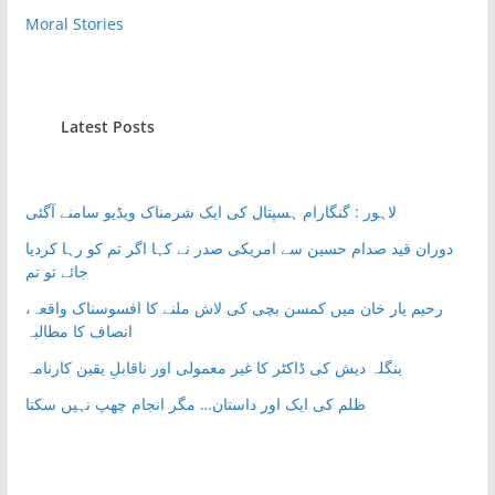
Moral Stories
Latest Posts
لاہور : گنگارام ہسپتال کی ایک شرمناک ویڈیو سامنے آگئی
دوران قید صدام حسین سے امریکی صدر نے کہا اگر تم کو رہا کردیا
جائے تو تم
رحیم یار خان میں کمسن بچی کی لاش ملنے کا افسوسناک واقعہ،
انصاف کا مطالبہ
بنگلہ دیش کی ڈاکٹر کا غیر معمولی اور ناقابلِ یقین کارنامہ
ظلم کی ایک اور داستان… مگر انجام چھپ نہیں سکتا