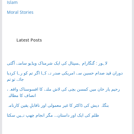
Islam
Moral Stories
Latest Posts
لاہور : گنگارام ہسپتال کی ایک شرمناک ویڈیو سامنے آگئی
دوران قید صدام حسین سے امریکی صدر نے کہا اگر تم کو رہا کردیا
جائے تو تم
رحیم یار خان میں کمسن بچی کی لاش ملنے کا افسوسناک واقعہ،
انصاف کا مطالبہ
بنگلہ دیش کی ڈاکٹر کا غیر معمولی اور ناقابلِ یقین کارنامہ
ظلم کی ایک اور داستان… مگر انجام چھپ نہیں سکتا