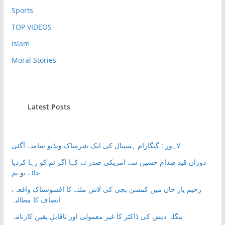
Sports
TOP VIDEOS
Islam
Moral Stories
Latest Posts
لاہور : گنگارام ہسپتال کی ایک شرمناک ویڈیو سامنے آگئی
دوران قید صدام حسین سے امریکی صدر نے کہا اگر تم کو رہا کردیا
جائے تو تم
رحیم یار خان میں کمسن بچی کی لاش ملنے کا افسوسناک واقعہ،
انصاف کا مطالبہ
بنگلہ دیش کی ڈاکٹر کا غیر معمولی اور ناقابلِ یقین کارنامہ