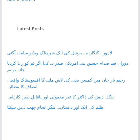
Latest Posts
لاہور : گنگارام ہسپتال کی ایک شرمناک ویڈیو سامنے آگئی
دوران قید صدام حسین سے امریکی صدر نے کہا اگر تم کو رہا کردیا
جائے تو تم
رحیم یار خان میں کمسن بچی کی لاش ملنے کا افسوسناک واقعہ،
انصاف کا مطالبہ
بنگلہ دیش کی ڈاکٹر کا غیر معمولی اور ناقابلِ یقین کارنامہ
ظلم کی ایک اور داستان… مگر انجام چھپ نہیں سکتا