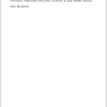
Famous Pakistani Actress Shares a Sad News about
Her Brother.