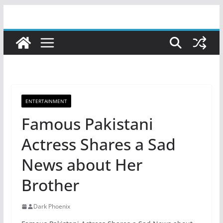
Skip
to
content
ENTERTAINMENT
Famous Pakistani
Actress Shares a Sad
News about Her
Brother
Dark Phoenix