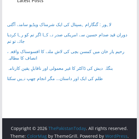
Latest Posts
لاہور : گنگارام ہسپتال کی ایک شرمناک ویڈیو سامنے آگئی
دوران قید صدام حسین سے امریکی صدر نے کہا اگر تم کو رہا کردیا
جائے تو تم
رحیم یار خان میں کمسن بچی کی لاش ملنے کا افسوسناک واقعہ،
انصاف کا مطالبہ
بنگلہ دیش کی ڈاکٹر کا غیر معمولی اور ناقابلِ یقین کارنامہ
ظلم کی ایک اور داستان… مگر انجام چھپ نہیں سکتا
Copyright © 2026
ThePakistanToday
. All rights reserved.
Theme:
ColorMag
by ThemeGrill. Powered by
WordPress
.