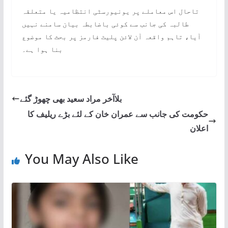
تاحال اس معاملے پر یونیورسٹی انتظامیہ یا متعلقہ
طالبہ کی جانب سے کوئی باضابطہ بیان سامنے نہیں
آیا، تاہم واقعہ آن لائن پلیٹ فارمز پر بحث کا موضوع
بنا ہوا ہے۔
بلاآخر مراد سعید بھی چھوڑ گئے
حکومت کی جانب سے عمران خان کے لئے بڑے ریلیف کا
اعلان
You May Also Like