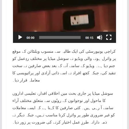
کراچی یونیورسٹی کی ایک طالبہ سے منسوب ویلنٹائن کے موقع
پر وائرل ہونے والی ویڈیو نے سوشل میڈیا پر مختلف ردِعمل کو
جنم دیا ہے۔ ویڈیو کے سامنے آنے کے بعد بعض صارفین نے سخت
تنقید کی، جبکہ کچھ افراد نے اسے ذاتی آزادی اور پرائیویسی کا
معاملہ قرار دیا۔
سوشل میڈیا پر جاری بحث میں اخلاقی اقدار، تعلیمی اداروں
کا ماحول اور نوجوانوں کے رویّوں سے متعلق مختلف آراء
سامنے آ رہی ہیں۔ کئی صارفین کا کہنا ہے کہ ایسے معاملات
کو غیر ضروری طور پر وائرل کرنا مناسب نہیں، جبکہ دیگر نے
ذمہ دارانہ طرزِ عمل اختیار کرنے کی ضرورت پر زور دیا۔