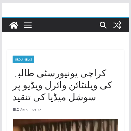
Skip
to
content
URDU NEWS
کراچی یونیورسٹی طالبہ
کی ویلنٹائن وائرل ویڈیو پر
سوشل میڈیا کی تنقید
Dark Phoenix