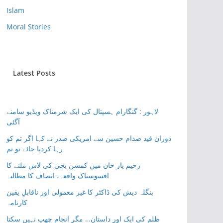
Islam
Moral Stories
Latest Posts
لاہور : گنگارام ہسپتال کی ایک شرمناک ویڈیو سامنے
آگئی
دوران قید صدام حسین سے امریکی صدر نے کہا اگر تم کو
رہا کردیا جائے تو تم
رحیم یار خان میں کمسن بچی کی لاش ملنے کا
افسوسناک واقعہ، انصاف کا مطالبہ
بنگلہ دیش کی ڈاکٹر کا غیر معمولی اور ناقابلِ یقین
کارنامہ
ظلم کی ایک اور داستان… مگر انجام چھپ نہیں سکتا