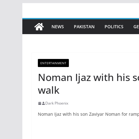
Skip
to
content
NEWS
PAKISTAN
POLITICS
GE
ENTERTAINMENT
Noman Ijaz with his 
walk
Dark Phoenix
Noman Ijaz with his son Zaviyar Noman for ramp