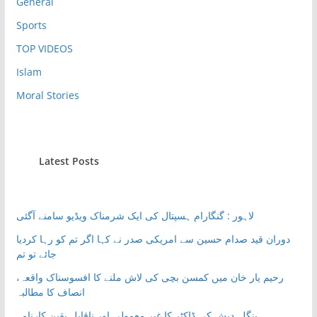
General
Sports
TOP VIDEOS
Islam
Moral Stories
Latest Posts
لاہور : گنگارام ہسپتال کی ایک شرمناک ویڈیو سامنے آگئی
دوران قید صدام حسین سے امریکی صدر نے کہا اگر تم کو رہا کردیا
جائے تو تم
رحیم یار خان میں کمسن بچی کی لاش ملنے کا افسوسناک واقعہ،
انصاف کا مطالبہ
بنگلہ دیش کی ڈاکٹر کا غیر معمولی اور ناقابلِ یقین کارنامہ