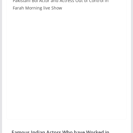
Pakistani Bol Actor and Actress Out of Control in
Farah Morning live Show
Famous Indian Actors Who have Worked in