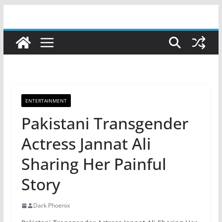
Skip
to
content
ENTERTAINMENT
Pakistani Transgender
Actress Jannat Ali
Sharing Her Painful
Story
Dark Phoenix