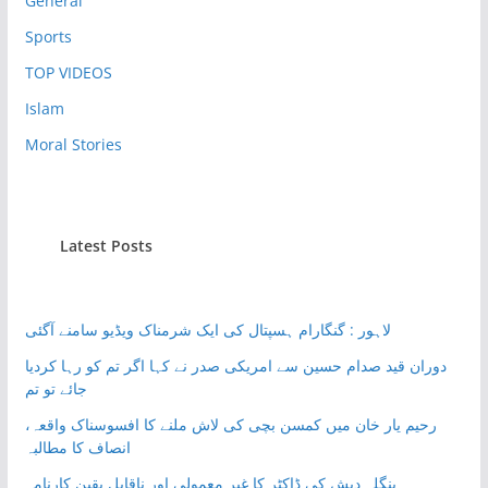
General
Sports
TOP VIDEOS
Islam
Moral Stories
Latest Posts
لاہور : گنگارام ہسپتال کی ایک شرمناک ویڈیو سامنے آگئی
دوران قید صدام حسین سے امریکی صدر نے کہا اگر تم کو رہا کردیا
جائے تو تم
رحیم یار خان میں کمسن بچی کی لاش ملنے کا افسوسناک واقعہ،
انصاف کا مطالبہ
بنگلہ دیش کی ڈاکٹر کا غیر معمولی اور ناقابلِ یقین کارنامہ