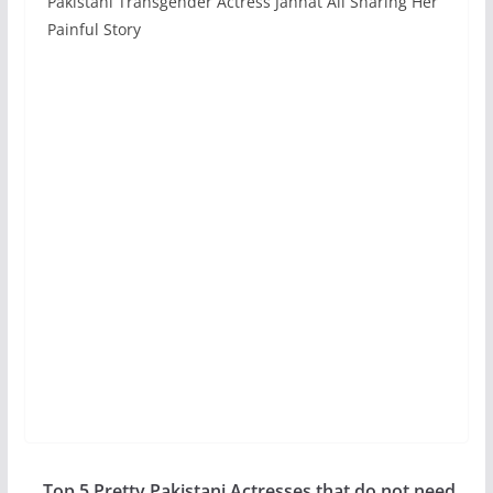
Pakistani Transgender Actress Jannat Ali Sharing Her
Painful Story
Top 5 Pretty Pakistani Actresses that do not need