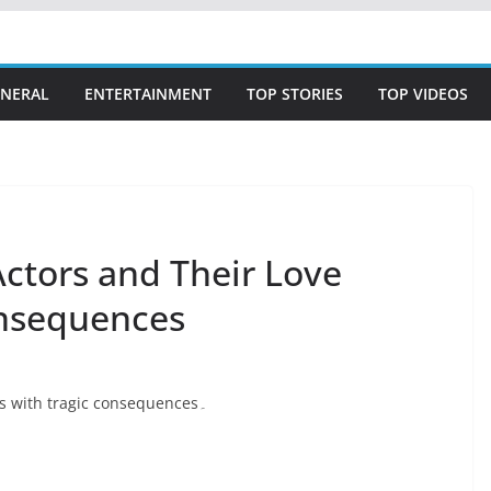
NERAL
ENTERTAINMENT
TOP STORIES
TOP VIDEOS
Actors and Their Love
onsequences
Pakistan’s 5 Famous Actors and Their Love Stories with tragic consequences۔