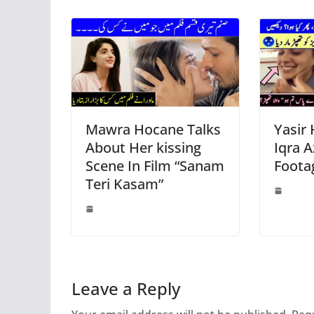
Mawra Hocane Talks
Yasir
About Her kissing
Iqra 
Scene In Film “Sanam
Footag
Teri Kasam”
Leave a Reply