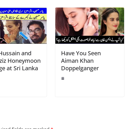
 Hussain and
Have You Seen
Aziz Honeymoon
Aiman Khan
e at Sri Lanka
Doppelganger