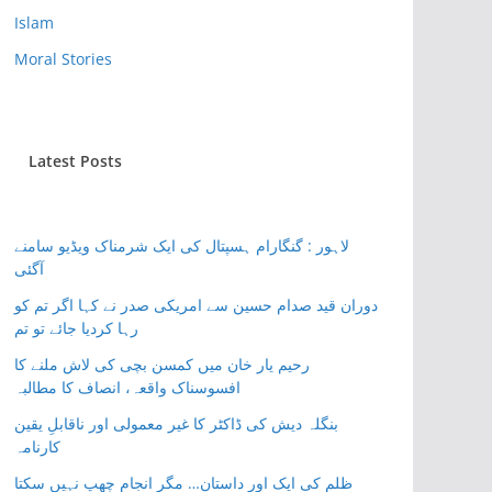
Islam
Moral Stories
Latest Posts
لاہور : گنگارام ہسپتال کی ایک شرمناک ویڈیو سامنے
آگئی
دوران قید صدام حسین سے امریکی صدر نے کہا اگر تم کو
رہا کردیا جائے تو تم
رحیم یار خان میں کمسن بچی کی لاش ملنے کا
افسوسناک واقعہ، انصاف کا مطالبہ
بنگلہ دیش کی ڈاکٹر کا غیر معمولی اور ناقابلِ یقین
کارنامہ
ظلم کی ایک اور داستان… مگر انجام چھپ نہیں سکتا