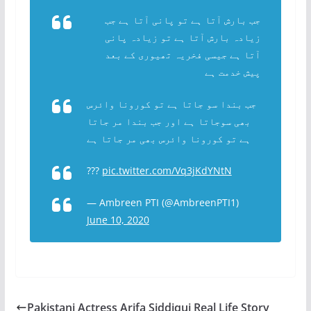
جب بارش آتا ہے تو پانی آتا ہے جب
زیادہ بارش آتا ہے تو زیادہ پانی
آتا ہے جیسی فخریہ تھیوری کے بعد
پیش خدمت ہے
جب بندا سو جاتا ہے تو کورونا وائرس
بھی سوجاتا ہے اور جب بندا مر جاتا
ہے تو کورونا وائرس بھی مر جاتا ہے
???
pic.twitter.com/Vq3jKdYNtN
— Ambreen PTI (@AmbreenPTI1)
June 10, 2020
Pakistani Actress Arifa Siddiqui Real Life Story