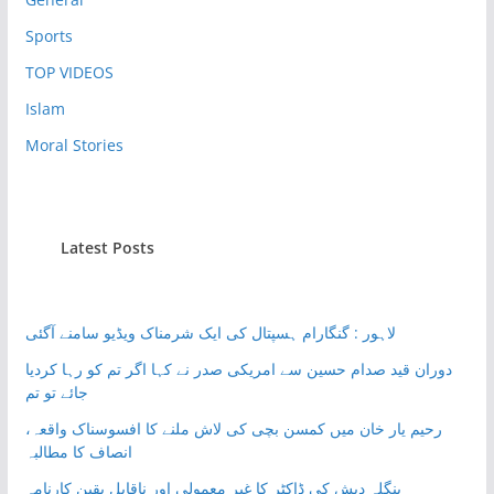
Sports
TOP VIDEOS
Islam
Moral Stories
Latest Posts
لاہور : گنگارام ہسپتال کی ایک شرمناک ویڈیو سامنے آگئی
دوران قید صدام حسین سے امریکی صدر نے کہا اگر تم کو رہا کردیا
جائے تو تم
رحیم یار خان میں کمسن بچی کی لاش ملنے کا افسوسناک واقعہ،
انصاف کا مطالبہ
بنگلہ دیش کی ڈاکٹر کا غیر معمولی اور ناقابلِ یقین کارنامہ