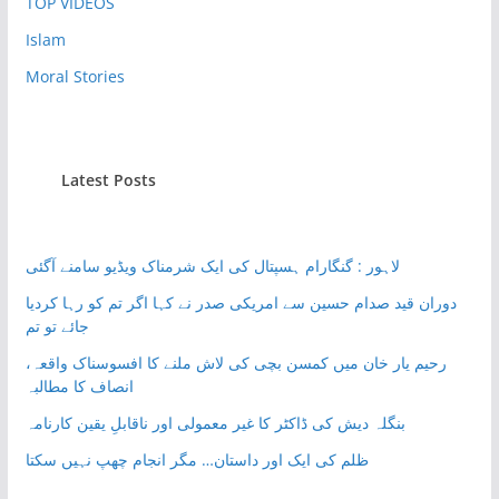
TOP VIDEOS
Islam
Moral Stories
Latest Posts
لاہور : گنگارام ہسپتال کی ایک شرمناک ویڈیو سامنے آگئی
دوران قید صدام حسین سے امریکی صدر نے کہا اگر تم کو رہا کردیا
جائے تو تم
رحیم یار خان میں کمسن بچی کی لاش ملنے کا افسوسناک واقعہ،
انصاف کا مطالبہ
بنگلہ دیش کی ڈاکٹر کا غیر معمولی اور ناقابلِ یقین کارنامہ
ظلم کی ایک اور داستان… مگر انجام چھپ نہیں سکتا