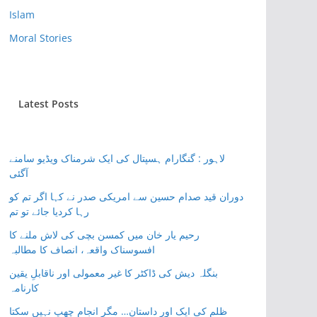
Islam
Moral Stories
Latest Posts
لاہور : گنگارام ہسپتال کی ایک شرمناک ویڈیو سامنے
آگئی
دوران قید صدام حسین سے امریکی صدر نے کہا اگر تم کو
رہا کردیا جائے تو تم
رحیم یار خان میں کمسن بچی کی لاش ملنے کا
افسوسناک واقعہ، انصاف کا مطالبہ
بنگلہ دیش کی ڈاکٹر کا غیر معمولی اور ناقابلِ یقین
کارنامہ
ظلم کی ایک اور داستان… مگر انجام چھپ نہیں سکتا