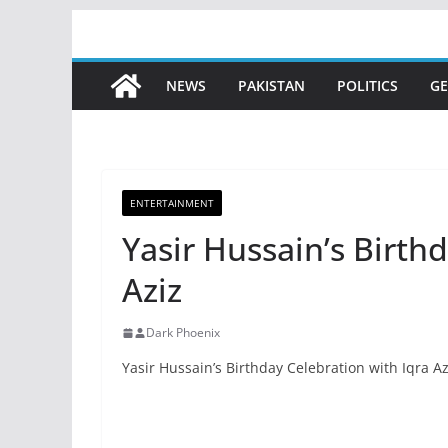
Skip
to
content
NEWS
PAKISTAN
POLITICS
GE
ENTERTAINMENT
Yasir Hussain’s Birth
Aziz
Dark Phoenix
Yasir Hussain’s Birthday Celebration with Iqra A