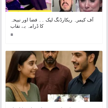
آف کیمرہ ریکارڈنگ لیک ۔۔ فضا اور نبیحہ
کا ڈرامہ بے نقاب