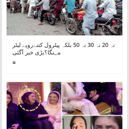
نہ 20 نہ 30 نہ 50 بلکہ پیٹرول کتنےروپے لیٹر
مہنگا؟بڑی خبر آگئی