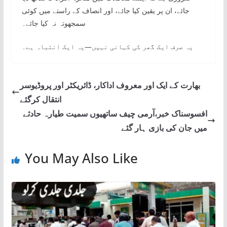
جائے، ان پر یقین کیا جائے، اور انصاف کے راستے میں کوئی
سمجھوتہ نہ کیا جائے۔
یہ صرف ایک گھر کی کہانی نہیں—یہ ایک انتباہ ہے۔
بھارت کے ایک اور معروف اداکار، ڈائریکٹر اور پروڈیوسر
انتقال کرگئے
افسوسناک خبر،آرمی چیف ساتھیوں سمیت طیارہ حادثے
میں جان کی بازی ہار گئے
You May Also Like