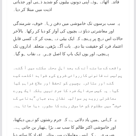
فائدہ اٹھاتے ہوئے اپنی دونوں بیٹیوں کو شدید ذہنی اور جذباتی
اذیت میں مبتلا کر دیا۔
یہ سب برسوں تک خاموشی میں دفن رہا۔ خوف، شرمندگی
اور معاشرتی دباؤ نے بچیوں کی آواز کو دبا کر رکھا۔ بالآخر
حالات اس نہج پر پہنچے کہ ایک بیٹی نے ہمت کر کے کسی قابلِ
اعتماد فرد کو حقیقت بتا دی۔ بات آگے بڑھی، متعلقہ اداروں تک
پہنچی، اور یوں ایک باپ کا اصل چہرہ بے نقاب ہو گیا۔
واقعے کے سامنے آنے کے بعد اہلِ محلہ سکتے میں آ گئے۔
پولیس نے قانونی کارروائی شروع کی، شواہد اکٹھے کیے
گئے اور متاثرہ بچیوں کو تحفظ اور علاج فراہم کیا
گیا۔ یہ کیس صرف ایک فرد کا جرم نہیں بلکہ ایک پورے
معاشرتی رویے پر سوالیہ نشان ہے، جہاں “بدنامی کے
خوف” میں مظلوم کو خاموش رہنے کا مشورہ دیا جاتا ہے۔
یہ کہانی ہمیں یاد دلاتی ہے کہ جرم رشتوں کو نہیں دیکھتا،
اور خاموشی اکثر ظالم کا سب سے بڑا ہتھیار بن جاتی ہے۔
ضروری ہے کہ ایسے معاملات میں متاثرہ افراد کا ساتھ دیا