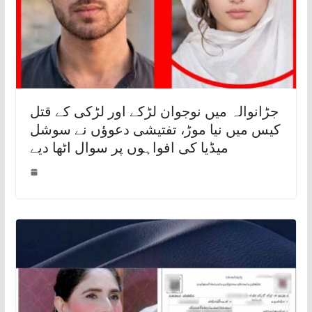
جڑانوالہ میں نوجوان لڑکے اور لڑکی کے قتل
کیس میں نیا موڑ، تفتیشی دعوؤں نے سوشل
میڈیا کی افواہوں پر سوال اٹھا دیے