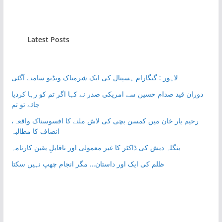
Latest Posts
لاہور : گنگارام ہسپتال کی ایک شرمناک ویڈیو سامنے آگئی
دوران قید صدام حسین سے امریکی صدر نے کہا اگر تم کو رہا کردیا
جائے تو تم
رحیم یار خان میں کمسن بچی کی لاش ملنے کا افسوسناک واقعہ،
انصاف کا مطالبہ
بنگلہ دیش کی ڈاکٹر کا غیر معمولی اور ناقابلِ یقین کارنامہ
ظلم کی ایک اور داستان… مگر انجام چھپ نہیں سکتا