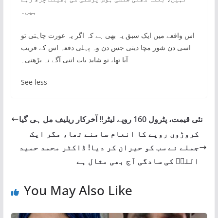
ہیں۔
اس واقعے میں ایک سبق یہ بھی ہے کہ اگر یہ عورت چاہتی تو
اسی دن شور مچا دیتی جس دن وہ پہلی دفعہ اس کے قریب
آیا تھا، تو شاید بات اتنی آگے نہ بڑھتی۔
See less
نئی قیمت، پٹرول 160 روپے لیٹر!! آخرکار ریلیف مل ہی گیا
کروڑوں روپے کا انعام سامنے تھا، مگر ایک
جملے نے سب کو حیران کر دیا! ڈاکٹر محمد حمید
اللہؒ کی سادگی آج بھی مثال ہے
You May Also Like