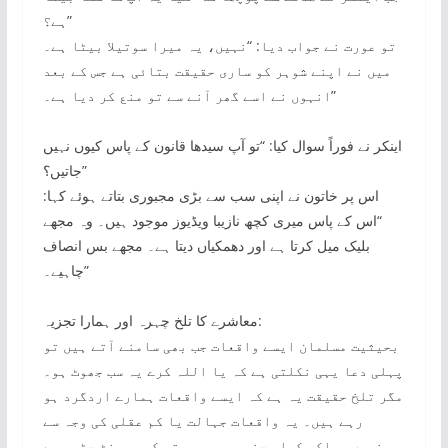
ہے؟”
تو عورت نے جواب دیا: “نہیں، یہ میرا سوتیلا بیٹا ہے۔
میں نے اپنے شوہر کو ساری حقیقت بتائی ہے جس کے بعد
انہوں نے اسے گھر آنے سے تو منع کر دیا ہے۔”
اینکر نے فوراً سوال کیا: “تو آپ سیدھا قانون کے پاس کیوں نہیں
جاتیں؟”
اس پر خاتون نے اپنی سب سے بڑی مجبوری بتاتے ہوئے کہا:
“اس کے پاس میری کچھ نازیبا ویڈیوز موجود ہیں۔ وہ مجھے
بلیک میل کرتا ہے اور دھمکیاں دیتا ہے۔ مجھے بس انصاف
چاہیے۔”
معاشرے کا تلخ چہرہ اور ہمارا تجزیہ:
بحیثیت مسلمان ایسے واقعات جب بھی سامنے آتے ہیں تو
پہلی دعا یہی نکلتی ہے کہ یا اللہ کرے یہ سب جھوٹ ہو۔
مگر تلخ حقیقت یہ ہے کہ ایسے واقعات ہمارے اردگرد ہو
رہے ہیں۔ یہ واقعات جہالت یا کم عقلی کی وجہ سے
نہیں، بلکہ کھلی جنسی ہوس پرستی کی بھینٹ چڑھ رہے