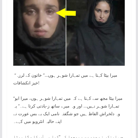
“میرا بیٹا کہتا ہے میں تمہارا شوہر ہوں…” خاتون کے لرزہ
خیز انکشافات!
“میرا بیٹا مجھ سے کہتا ہے کہ میں تمہارا شوہر ہوں، میرا ابو
تمہارا شوہر نہیں… اور وہ میرے ساتھ ز-یادتی کرتا ہے۔” یہ
وہ دلخراش الفاظ ہیں جو شگفتہ نامی ایک بے بس عورت نے
اپنے حالیہ انٹرویو میں کہے۔
جب اینکر نے صدمے سے پوچھا کہ “کیا یہ آپ کا سگا بیٹا