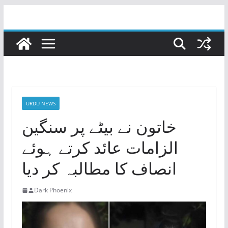
Skip
to
content
URDU NEWS
خاتون نے بیٹے پر سنگین
الزامات عائد کرتے ہوئے
انصاف کا مطالبہ کر دیا
Dark Phoenix