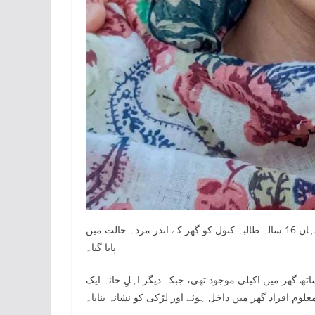
مریدکے کے نواحی علاقے لبانوالہ میں ایک افسوسناک واقعہ پیش آیا، جہاں 16 سالہ طالبہ کنول کو گھر کے اندر مردہ حالت میں
پایا گیا۔
اپنے 14 سالہ معذور بھائی کے ساتھ گھر میں اکیلی موجود تھی، جبکہ دیگر اہلِ خانہ ایک
وم افراد گھر میں داخل ہوئے اور لڑکی کو نشانہ بنایا۔