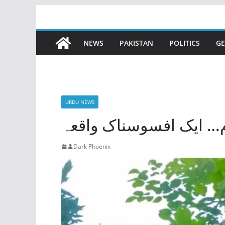
Skip
to
content
NEWS
PAKISTAN
POLITICS
GE
URDU NEWS
م… ایک افسوسناک واقعہ
Dark Phoenix