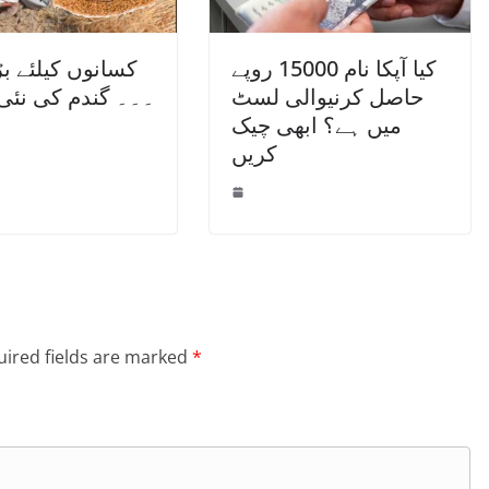
کیا آپکا نام 15000 روپے
کسانوں کیلئے ب
حاصل کرنیوالی لسٹ
۔۔۔ گندم کی نئی
میں ہے؟ ابھی چیک
کریں
ired fields are marked
*