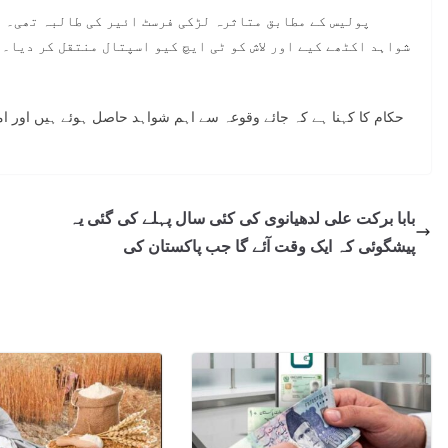
پولیس کے مطابق متاثرہ لڑکی فرسٹ ائیر کی طالبہ تھی۔ وا
شواہد اکٹھے کیے اور لاش کو ٹی ایچ کیو اسپتال منتقل کر دیا۔
حکام کا کہنا ہے کہ جائے وقوعہ سے اہم شواہد حاصل ہوئے ہیں اور امی
بابا برکت علی لدھیانوی کی کئی سال پہلے کی گئی یہ
پیشگوئی کہ ایک وقت آئے گا جب پاکستان کی