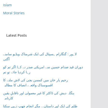
Islam
Moral Stories
Latest Posts
لاہور : گنگارام ہسپتال کی ایک شرمناک ویڈیو سامنے
آگئی
دوران قید صدام حسین سے امریکی صدر نے کہا اگر تم کو
رہا کردیا جائے تو تم
رحیم یار خان میں کمسن بچی کی لاش ملنے کا
افسوسناک واقعہ، انصاف کا مطالبہ
بنگلہ دیش کی ڈاکٹر کا غیر معمولی اور ناقابلِ یقین
کارنامہ
ظلم کی ایک اور داستان… مگر انجام چھپ نہیں سکتا