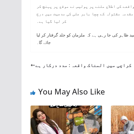
قعے کی اطلاع ملنے پر پولیس نے موقع پر پہنچ کر
 مقدمہ مقتولہ کے چچا بابر علی کی مدعیت میں درج
کر لیا گیا ہے۔
د ظاہر کی جا رہی ہے کہ ملزمان کو جلد گرفتار کر لیا
جائے گا۔
کراچی میں المناک واقعہ : مدد درکار ہے
You May Also Like