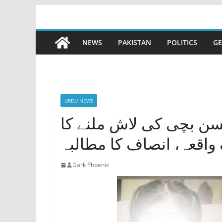
Skip
to
content
NEWS
PAKISTAN
POLITICS
GE
URDU NEWS
سن بچی کی لاش ملنے کا
اقعہ، انصاف کا مطالبہ
Dark Phoenix