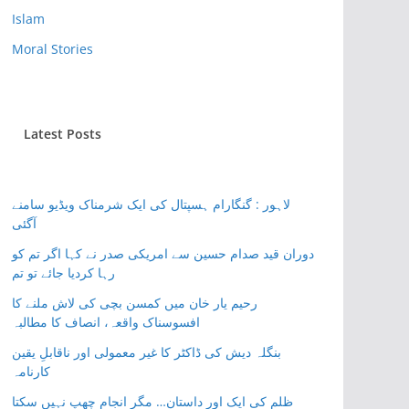
Islam
Moral Stories
Latest Posts
لاہور : گنگارام ہسپتال کی ایک شرمناک ویڈیو سامنے
آگئی
دوران قید صدام حسین سے امریکی صدر نے کہا اگر تم کو
رہا کردیا جائے تو تم
رحیم یار خان میں کمسن بچی کی لاش ملنے کا
افسوسناک واقعہ، انصاف کا مطالبہ
بنگلہ دیش کی ڈاکٹر کا غیر معمولی اور ناقابلِ یقین
کارنامہ
ظلم کی ایک اور داستان… مگر انجام چھپ نہیں سکتا