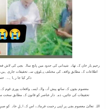
رحیم یار خان کے تھانہ شیدانی کی حدود میں پانچ سالہ بچی کی لاش فصل
اطلاعات کے مطابق واقعے کی مختلف پہلوؤں سے تحقیقات جاری ہیں، ج
ذکر کیا جا رہا ہے۔ ح
معصوم بچوں کے ساتھ پیش آنے والے ایسے واقعات پوری قوم ک
تحقیقات کی جائیں، ذمہ دار عناصر کو قانون کے مطابق سخت سزا 
اللہ تعالیٰ معصوم بچی پر اپنی رحمت فرمائے، اس کے اہلِ خانہ کو صب