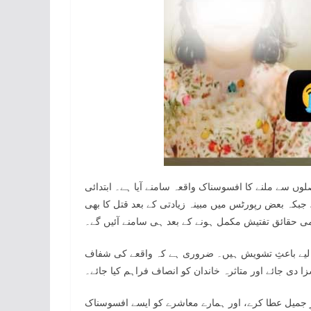
وں سے ملنے کا افسوسناک واقعہ سامنے آیا ہے۔ ابتدائی
بکہ بعض رپورٹس میں مبینہ زیادتی کے بعد قتل کا بھی
تمی حقائق تفتیش مکمل ہونے کے بعد ہی سامنے آئیں گے۔
ے لیے باعثِ تشویش ہیں۔ ضروری ہے کہ واقعے کی شفاف
دی جائے اور متاثرہ خاندان کو انصاف فراہم کیا جائے۔
رِ جمیل عطا کرے، اور ہمارے معاشرے کو ایسے افسوسناک