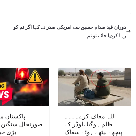
دوران قید صدام حسین سے امریکی صدر نے کہا اگر تم کو
رہا کردیا جائے تو تم
اللہ معاف کرے۔۔۔۔
پاکستان م
ظلم ہوگیا ،لوڈر کے
صورتحال سنگین 
پیچھے بیٹھے ہوئے سفاک
بڑی خب