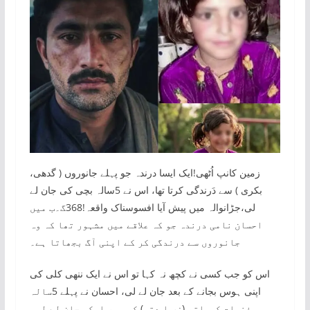
زمین کانپ اُٹھی!ایک ایسا درندہ جو پہلے جانوروں ( گدھی،
بکری ) سے دَرندگی کرتا تھا، اس نے 5سالہ بچی کی جان لے
لی،جڑانوالہ میں پیش آیا افسوسناک واقعہ!368گ۔ب میں
احسان نامی درندہ جو کہ علاقے میں مشہور تھا کہ وہ
جانوروں سے درندگی کر کے اپنی آگ بجھاتا ہے۔
اس کو جب کسی نے کچھ نہ کہا تو اس نے ایک ننھی کلی کی
اپنی ہوس بجانے کے بعد جان لے لی، احسان نے پہلے 5سالہ
فضیلت کیساتھ (زی ا دتی) کی پھر اسکی جان لے لی،