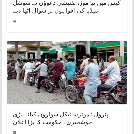
کیس میں نیا موڑ، تفتیشی دعوؤں نے سوشل
میڈیا کی افواہوں پر سوال اٹھا دیے
پٹرول : موٹرسائیکل سواروں کیلئے بڑی
خوشخبری ، حکومت کا بڑا اعلان