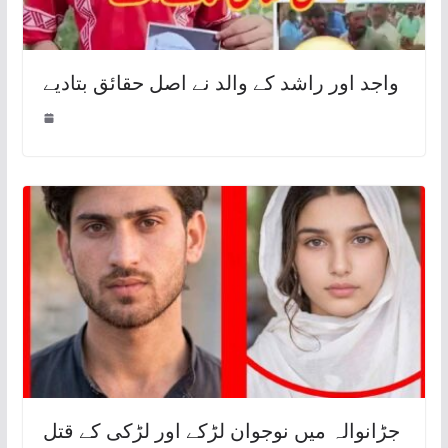
واجد اور راشد کے والد نے اصل حقائق بتادیے
جڑانوالہ میں نوجوان لڑکے اور لڑکی کے قتل