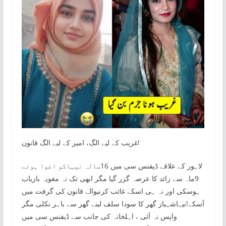
غریب کے لیے الگ، امیر کے لیے الگ قانون!
لاہور کے علاقے ڈیفنس سی میں 16سالہ نیہاکو اغوا ہوئے
9ماہ سے زائد کا عرصہ گزر گیا مگر ابھی تک نہ مغویہ بازیاب
ہوسکی اور نہ ہی اسکے غائب کرنیوالے قانون کی گرفت میں
آسکے!نیہاشہباز گھر کا سودا سلف لینے گھر سے باہر نکلی مگر
واپس نہ آئی ، اہلخانہ کی جانب سے ڈیفنس سی میں