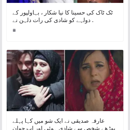
ٹک ٹاک کی حسینا کا نیا شکار ، بہاولپور کے
دولہے کو شادی کی رات دلہن نے .
عارفہ صدیقی نے ایک شو میں کہا پہلے
بوڑھے شخص سے شادی ہوئی اور اب جوان