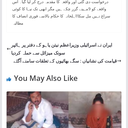
درخواست دی گئی اور واقعہ کا مقدمہ درج کر لیا گیا۔ اس
واقعے کو 9مہینے گزر چکے ہیں مگر ابھی تک نیہا کا کوئی
سراغ نہیں مل سکا!اہلخانہ کا حکام بالاسے فوری انصاف کا
مطالبہ
ایران نے اسرائیلی وزیراعظم نیتن یاہو کے دفتر پر ہائپر
سونک میزائل سے حملہ کردیا
قیامت کی نشانیاں : سگے بھائیوں کے تعلقات سامنے آگئے
You May Also Like