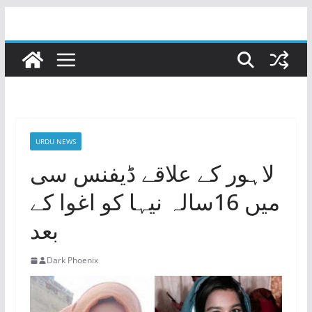
Skip
to
content
URDU NEWS
لاہور کے علاقے ڈیفنس سی
میں 16سالہ نیہا کو اغوا کے
بعد
Dark Phoenix