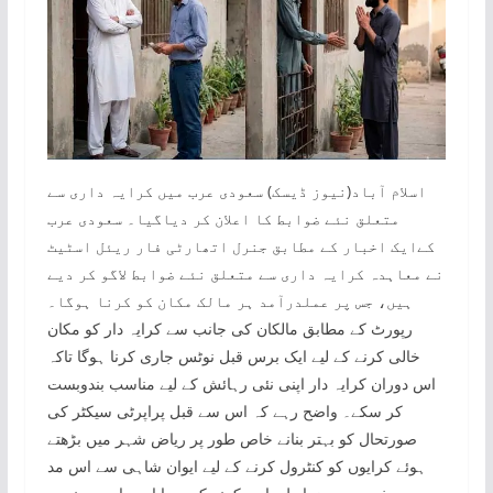
اسلام آباد(نیوز ڈیسک) سعودی عرب میں کرایہ داری سے
متعلق نئے ضوابط کا اعلان کر دیاگیا۔ سعودی عرب
کےایک اخبار کے مطابق جنرل اتھارٹی فار ریئل اسٹیٹ
نے معاہدہ کرایہ داری سے متعلق نئے ضوابط لاگو کر دیے
ہیں، جس پر عملدرآمد ہر مالک مکان کو کرنا ہوگا۔
رپورٹ کے مطابق مالکان کی جانب سے کرایہ دار کو مکان
خالی کرنے کے لیے ایک برس قبل نوٹس جاری کرنا ہوگا تاکہ
اس دوران کرایہ دار اپنی نئی رہائش کے لیے مناسب بندوبست
کر سکے۔ واضح رہے کہ اس سے قبل پراپرٹی سیکٹر کی
صورتحال کو بہتر بنانے خاص طور پر ریاض شہر میں بڑھتے
ہوئے کرایوں کو کنٹرول کرنے کے لیے ایوان شاہی سے اس مد