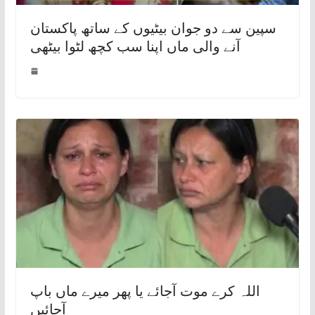
سپین سے دو جوان بیٹیوں کے ساتھ پاکستان
آنے والی ماں اپنا سب کچھ لٹوا بیٹھی
اللہ کرے موت آجائے یا پھر میرے ماں باپ
آجائیں