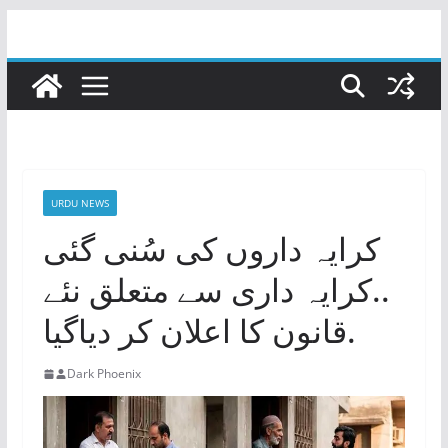
Skip
to
content
URDU NEWS
کرایہ داروں کی سُنی گئی
..کرایہ داری سے متعلق نئے
قانون کا اعلان کر دیاگیا.
Dark Phoenix