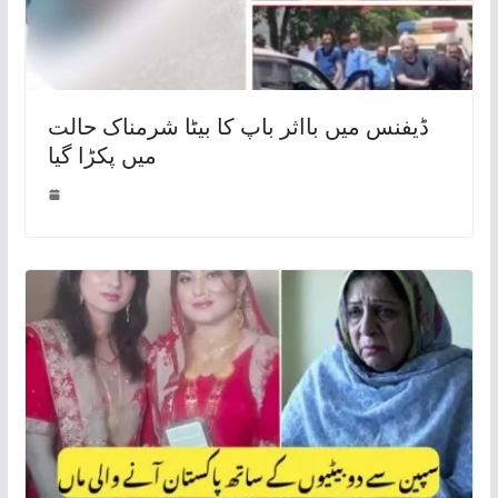
ڈیفنس میں بااثر باپ کا بیٹا شرمناک حالت
میں پکڑا گیا