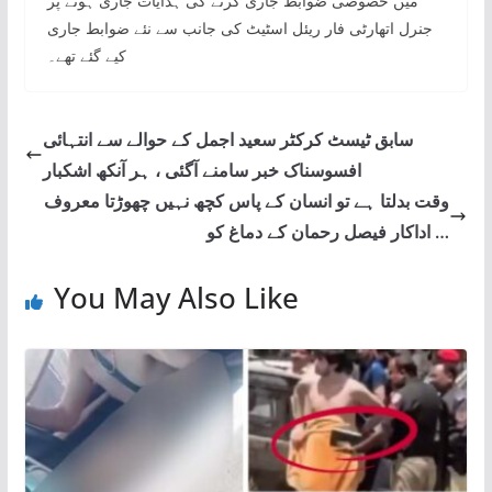
میں خصوصی ضوابط جاری کرنے کی ہدایات جاری ہونے پر
جنرل اتھارٹی فار ریئل اسٹیٹ کی جانب سے نئے ضوابط جاری
کیے گئے تھے۔
سابق ٹیسٹ کرکٹر سعید اجمل کے حوالے سے انتہائی
افسوسناک خبر سامنے آگئی ، ہر آنکھ اشکبار
وقت بدلتا ہے تو انسان کے پاس کچھ نہیں چھوڑتا معروف
اداکار فیصل رحمان کے دماغ کو …
You May Also Like