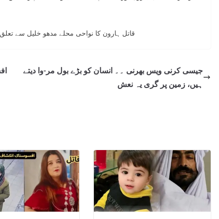
قاتل ہارون کا نواحی محلے مدھو خلیل سے تعلق تھا اور وہ شادی بیاہ کے کپڑوں پر کڑھائی کا کام کرتا تھا
جیسی کرنی ویس بھرنی ۔۔ انسان کو بڑے بول مر-وا دیتے
اف
ہیں، زمین پر گری یہ نعش