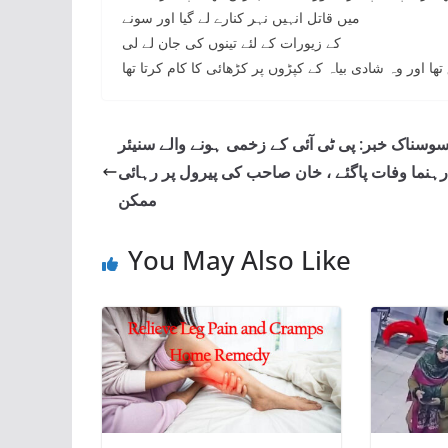
میں قاتل انہیں نہر کنارے لے گیا اور سونے
کے زیورات کے لئے تینوں کی جان لے لی
سوسناک خبر: پی ٹی آئی کے زخمی ہونے والے سنیئر
رہنما وفات پاگئے ، خان صاحب کی پیرول پر رہائی
ممکن
You May Also Like