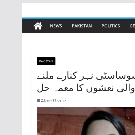
Skip
to
content
NEWS
PAKISTAN
POLITICS
GE
PAKISTAN
وساسٹی نہر کنارے ملنے
والی نعشوں کا معمہ حل
Dark Phoenix