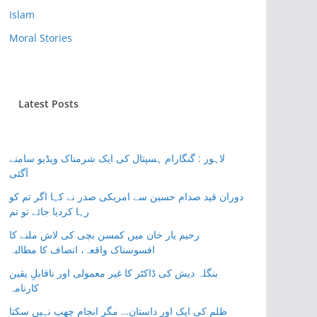
Islam
Moral Stories
Latest Posts
لاہور : گنگارام ہسپتال کی ایک شرمناک ویڈیو سامنے
آگئی
دوران قید صدام حسین سے امریکی صدر نے کہا اگر تم کو
رہا کردیا جائے تو تم
رحیم یار خان میں کمسن بچی کی لاش ملنے کا
افسوسناک واقعہ، انصاف کا مطالبہ
بنگلہ دیش کی ڈاکٹر کا غیر معمولی اور ناقابلِ یقین
کارنامہ
ظلم کی ایک اور داستان… مگر انجام چھپ نہیں سکتا