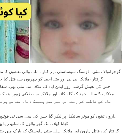
گوجرانوالا ،سٹی ہاوسنگ سوساسٹی نہر کنارے ملنے والی نعشوں کا معم
گرفتار ،ملائکہ بی بی اور بیٹے احمد کو چھریوں سے قتل کیا جبکہ 7 ماہ کی بیٹی فاطمہ کو زندہ ہی نہر میں پھ
ماہ کی فاطمہ کو زندہ ہی نہر میں پھینک دیا۔ مقامی پولی
ہارون تینوں کو موٹر سائیکل پر لیکر گیا جس کی سی سی ٹی فوٹیج س
کھانا کھلانے تک گھر والوں کے ساتھ رہا
گرفتار کیا، قاتل ہارون اور ملائکہ پہلے سٹی ہاوسنگ کے پارک میں بی