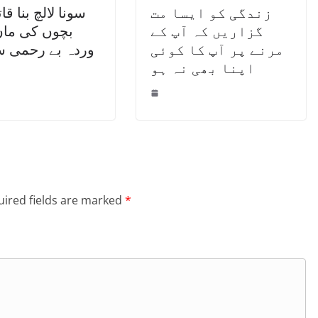
زندگی کو ایسا مت
سونا لالچ بنا ق
گزاریں کہ آپ کے
بچوں کی ماں
مرنے پر آپ کا کوئی
وردہ بے رحمی س
اپنا بھی نہ ہو
ired fields are marked
*