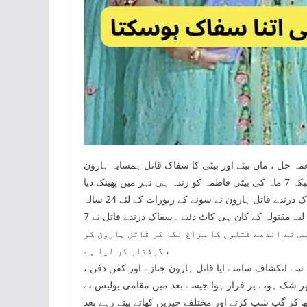
ہ حل ، ماں بیٹے اور بیٹی کا سفاک قاتل ہمسایہ ہارون
ینک دیا
جس کی نعیش گزشتہ روز ایمن اباد کے علاقہ سے ملی تھی۔سفاک درندے قاتل ہارون نے سونے کے زیورات کے لئے 24 سالہ
ملائکہ، 5 سالہ احمد کے گلے کاٹے اور ملائکہ سے طلائی زیور لینے کے لیے مقتولہ کے کان ہی کاٹ دئیے ۔سفاک درندے قاتل نے 7
س نے اندھے قتلوں کا سراغ لگا کر قاتل ہارون کو
گرفتار کر لیا ہے ،
ے انکشاف سامنے ایا قاتل ہارون جنازے اور کفن دفن ،
 پھر شک ہونے پر فرار ہوا جیسے بعد میں مقامی پولیس نے
ٹھ کر گپ شپ کرتے اور مختلف چیزیں کھاتے پیتے رہے بعد