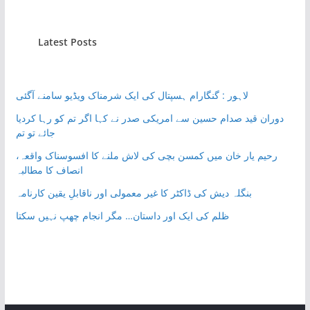
Latest Posts
لاہور : گنگارام ہسپتال کی ایک شرمناک ویڈیو سامنے آگئی
دوران قید صدام حسین سے امریکی صدر نے کہا اگر تم کو رہا کردیا
جائے تو تم
رحیم یار خان میں کمسن بچی کی لاش ملنے کا افسوسناک واقعہ،
انصاف کا مطالبہ
بنگلہ دیش کی ڈاکٹر کا غیر معمولی اور ناقابلِ یقین کارنامہ
ظلم کی ایک اور داستان… مگر انجام چھپ نہیں سکتا