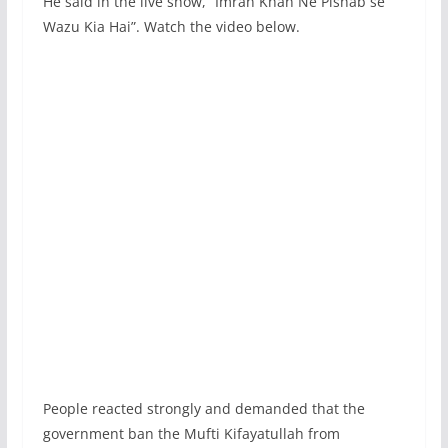
He said in the live show, “Imran Khan Ne Pishab se
Wazu Kia Hai”. Watch the video below.
People reacted strongly and demanded that the
government ban the Mufti Kifayatullah from