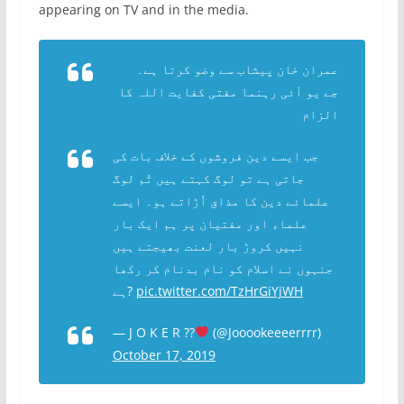
appearing on TV and in the media.
عمران خان پیشاب سے وضو کرتا ہے۔
جے یو آئی رہنما مفتی کفایت اللہ کا
الزام
جب ایسے دین فروشوں کے خلاف بات کی
جاتی ہے تو لوگ کہتے ہیں تُم لوگ
علمائے دین کا مذاق اُڑاتے ہو۔ ایسے
علماء اور مفتیان پر ہم ایک بار
نہیں کروڑ بار لعنت بھیجتے ہیں
جنہوں نے اسلام کو نام بدنام کر رکھا
ہے?
pic.twitter.com/TzHrGiYjWH
— J O K E R ??
(@Jooookeeeerrrr)
October 17, 2019