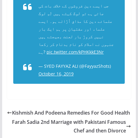
جب ایسے دین فروشوں کے خلاف بات کی
جاتی ہے تو لوگ کہتے ہیں تُم لوگ
علمائے دین کا مذاق اُڑاتے ہو۔ ایسے
علماء اور مفتیان پر ہم ایک بار
نہیں کروڑ بار لعنت بھیجتے ہیں
جنہوں نے اسلام کو نام بدنام کر رکھا
ہے?
pic.twitter.com/kPHKkkE3Nr
— SYED FAYYAZ ALI (@FayyazShots)
October 16, 2019
Kishmish And Podeena Remedies For Good Health
Farah Sadia 2nd Marriage with Pakistani Famous
Chef and then Divorce