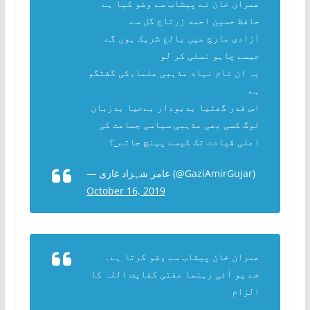
عمران خان نے پیشاب سے وضو کیا ہے
حافظ حسین احمد زرتاج گل سے
آزادی مارچ میں بالغ شریک ہوں گے
جیسے چاہو تسلی کر لو
یہ ان نام نہاد مذہبی علماءکی گفتگو
ہے
اس قدر گھٹیا بدبودار بےحیا بدزبان
لوگ کسی بھی مذہبی سیاسی جماعت کی
اعلی قیادت تک کیسے پہنچ جاتے_؟
— عامر شہزاد غازی (@GaziAmirGujar)
October 16, 2019
عمران خان پیشاب سے وضو کرتا ہے۔
جے یو آئی رہنما مفتی کفایت اللہ کا
الزام