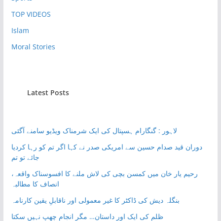
TOP VIDEOS
Islam
Moral Stories
Latest Posts
لاہور : گنگارام ہسپتال کی ایک شرمناک ویڈیو سامنے آگئی
دوران قید صدام حسین سے امریکی صدر نے کہا اگر تم کو رہا کردیا
جائے تو تم
رحیم یار خان میں کمسن بچی کی لاش ملنے کا افسوسناک واقعہ،
انصاف کا مطالبہ
بنگلہ دیش کی ڈاکٹر کا غیر معمولی اور ناقابلِ یقین کارنامہ
ظلم کی ایک اور داستان… مگر انجام چھپ نہیں سکتا