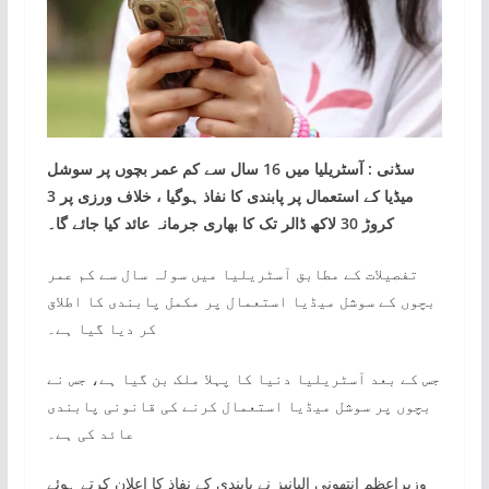
سڈنی : آسٹریلیا میں 16 سال سے کم عمر بچوں پر سوشل
میڈیا کے استعمال پر پابندی کا نفاذ ہوگیا ، خلاف ورزی پر 3
کروڑ 30 لاکھ ڈالر تک کا بھاری جرمانہ عائد کیا جائے گا۔
تفصیلات کے مطابق آسٹریلیا میں سولہ سال سے کم عمر
بچوں کے سوشل میڈیا استعمال پر مکمل پابندی کا اطلاق
کر دیا گیا ہے۔
جس کے بعد آسٹریلیا دنیا کا پہلا ملک بن گیا ہے، جس نے
بچوں پر سوشل میڈیا استعمال کرنے کی قانونی پابندی
عائد کی ہے۔
وزیراعظم انتھونی البانیز نے پابندی کے نفاذ کا اعلان کرتے ہوئے