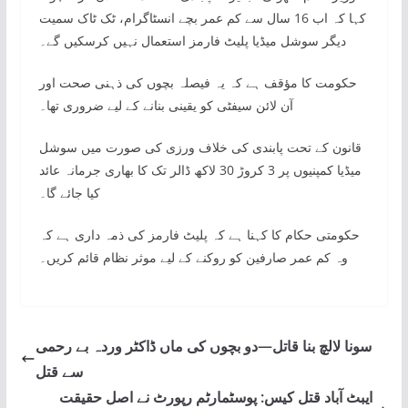
کہا کہ اب 16 سال سے کم عمر بچے انسٹاگرام، ٹک ٹاک سمیت
دیگر سوشل میڈیا پلیٹ فارمز استعمال نہیں کرسکیں گے۔
حکومت کا مؤقف ہے کہ یہ فیصلہ بچوں کی ذہنی صحت اور
آن لائن سیفٹی کو یقینی بنانے کے لیے ضروری تھا۔
قانون کے تحت پابندی کی خلاف ورزی کی صورت میں سوشل
میڈیا کمپنیوں پر 3 کروڑ 30 لاکھ ڈالر تک کا بھاری جرمانہ عائد
کیا جائے گا۔
حکومتی حکام کا کہنا ہے کہ پلیٹ فارمز کی ذمہ داری ہے کہ
وہ کم عمر صارفین کو روکنے کے لیے موثر نظام قائم کریں۔
سونا لالچ بنا قاتل—دو بچوں کی ماں ڈاکٹر وردہ بے رحمی
سے قتل
ایبٹ آباد قتل کیس: پوسٹمارٹم رپورٹ نے اصل حقیقت